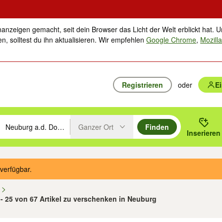
nanzeigen gemacht, seit dein Browser das Licht der Welt erblickt hat. U
n, solltest du ihn aktualisieren. Wir empfehlen
Google Chrome
,
Mozilla
Registrieren
oder
E
Ganzer Ort
Finden
hläge mit den Pfeiltasten nach oben/unten durchsuchen und mit Einga
 oder Ort eingeben. Eingabetaste drücken um zu suchen, oder Vorschl
Inserieren
Suche im Umkreis des gewählten Orts oder PLZ
verfügbar.
n
 - 25 von 67 Artikel zu verschenken in Neuburg