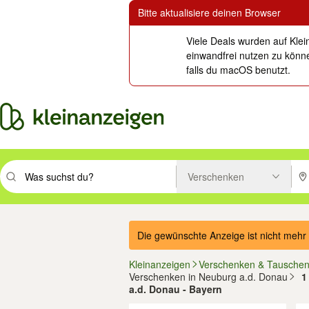
Bitte aktualisiere deinen Browser
Viele Deals wurden auf Klei
einwandfrei nutzen zu könne
falls du macOS benutzt.
Verschenken
Suchbegriff eingeben. Eingabetaste drücken um zu suchen, oder Vorsc
PLZ
Die gewünschte Anzeige ist nicht mehr 
Kleinanzeigen
Verschenken & Tausche
Verschenken in Neuburg a.d. Donau
1
a.d. Donau - Bayern