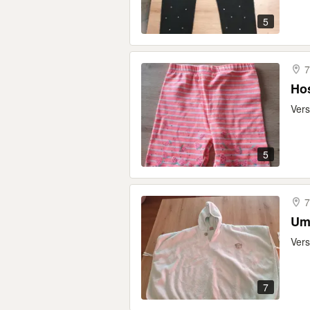
5
7
Hos
Vers
5
7
Um
Vers
7