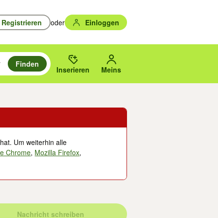
Registrieren
oder
Einloggen
Finden
en durchsuchen und mit Eingabetaste auswählen.
n um zu suchen, oder Vorschläge mit den Pfeiltasten nach oben/unten
des gewählten Orts oder PLZ.
Inserieren
Meins
hat. Um weiterhin alle
le Chrome
,
Mozilla Firefox
,
Nachricht schreiben