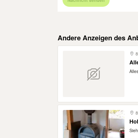
Nachricht senden
Andere Anzeigen des Anb
8
All
Alle
8
Hol
Sieh