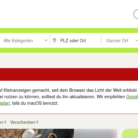
Alle Kategorien
Ganzer Ort
ken um zu suchen, oder Vorschläge mit den Pfeiltasten nach oben/unt
PLZ oder Ort eingeben. Eingabetaste drücke
Suche im Umkreis 
f Kleinanzeigen gemacht, seit dein Browser das Licht der Welt erblickt 
i nutzen zu können, solltest du ihn aktualisieren. Wir empfehlen
Goog
Safari
, falls du macOS benutzt.
en
Verschenken