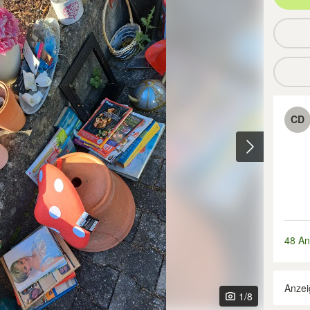
CD
48 An
Anzei
1
/8