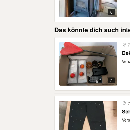
6
Das könnte dich auch int
7
Dek
Vers
2
7
Sc
Vers