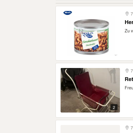
7
He
Zu v
7
Re
Freu
2
7