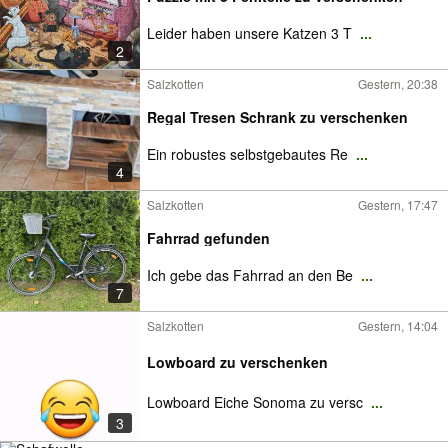
Leider haben unsere Katzen 3 T
...
2
Salzkotten
Gestern, 20:38
Regal Tresen Schrank zu verschenken
Ein robustes selbstgebautes Re
...
4
Salzkotten
Gestern, 17:47
Fahrrad gefunden
Ich gebe das Fahrrad an den Be
...
7
Salzkotten
Gestern, 14:04
Lowboard zu verschenken
Lowboard Eiche Sonoma zu versc
...
3