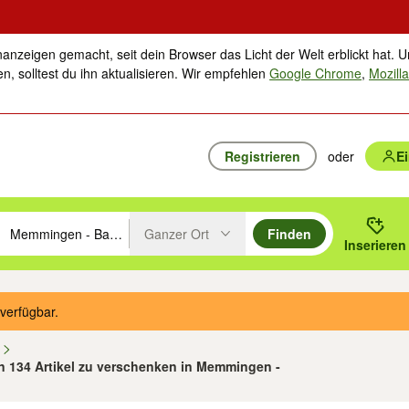
nanzeigen gemacht, seit dein Browser das Licht der Welt erblickt hat. U
n, solltest du ihn aktualisieren. Wir empfehlen
Google Chrome
,
Mozilla
Registrieren
oder
E
Ganzer Ort
Finden
hläge mit den Pfeiltasten nach oben/unten durchsuchen und mit Einga
 oder Ort eingeben. Eingabetaste drücken um zu suchen, oder Vorschl
Inserieren
Suche im Umkreis des gewählten Orts oder PLZ
verfügbar.
n
on 134 Artikel zu verschenken in Memmingen -