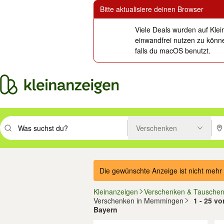
Bitte aktualisiere deinen Browser
Viele Deals wurden auf Klei
einwandfrei nutzen zu könne
falls du macOS benutzt.
Verschenken
Suchbegriff eingeben. Eingabetaste drücken um zu suchen, oder Vorsc
PLZ
Die gewünschte Anzeige ist nicht mehr 
Kleinanzeigen
Verschenken & Tausche
Verschenken in Memmingen
1 - 25 v
Bayern