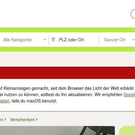
Alle Kategorien
Ganzer Ort
ken um zu suchen, oder Vorschläge mit den Pfeiltasten nach oben/unt
PLZ oder Ort eingeben. Eingabetaste drücke
Suche im Umkreis 
f Kleinanzeigen gemacht, seit dein Browser das Licht der Welt erblickt 
i nutzen zu können, solltest du ihn aktualisieren. Wir empfehlen
Goog
Safari
, falls du macOS benutzt.
en
Verschenken