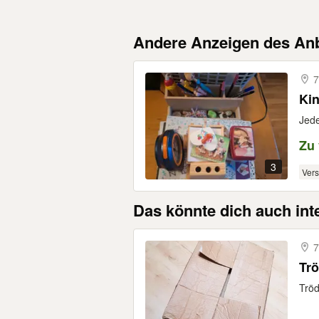
Andere Anzeigen des Anb
7
Kin
Jede
Zu
3
Ver
Das könnte dich auch int
7
Tr
Tröd