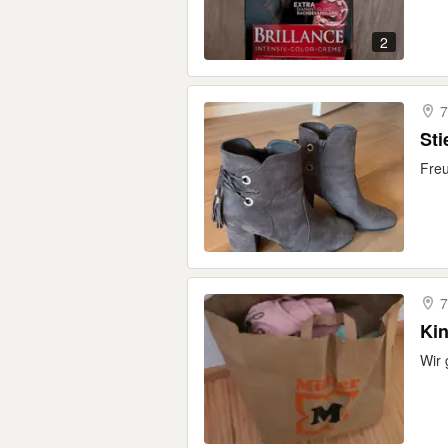
2
7
Sti
Freu
7
Kin
Wir 