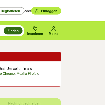
Registrieren
oder
Einloggen
Finden
en durchsuchen und mit Eingabetaste auswählen.
n um zu suchen, oder Vorschläge mit den Pfeiltasten nach oben/unten
des gewählten Orts oder PLZ.
Inserieren
Meins
hat. Um weiterhin alle
le Chrome
,
Mozilla Firefox
,
Nachricht schreiben