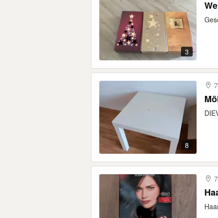
We
Gesc
3
7
Mö
DIE
8
7
Haa
Haar