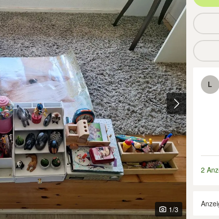
L
2 Anz
Anzei
1
/3