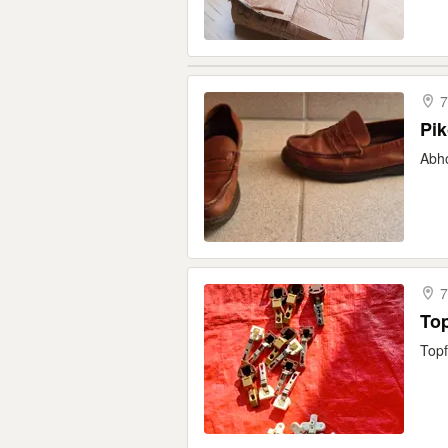
7
Pik
Abho
7
Top
Topf