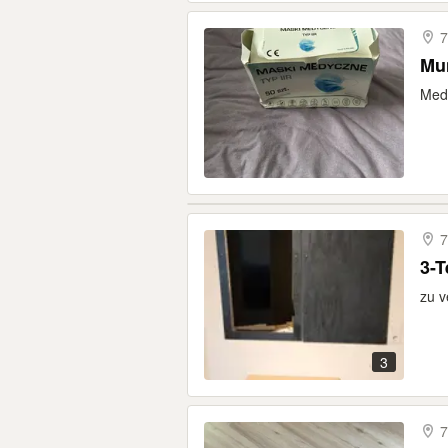
7
Mu
Med
7
3-T
zu v
3
7