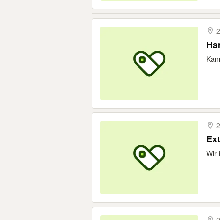
2
Han
Kann
2
Ex
Wir 
2