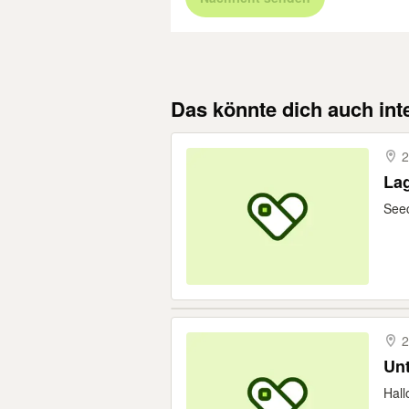
Das könnte dich auch int
2
Lag
Seec
2
Unt
Hall