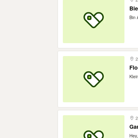
Bie
Bin 
2
Flo
Klei
2
Gar
Hey,