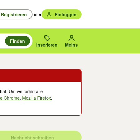
Registrieren
oder
Einloggen
Finden
en durchsuchen und mit Eingabetaste auswählen.
n um zu suchen, oder Vorschläge mit den Pfeiltasten nach oben/unten
des gewählten Orts oder PLZ.
Inserieren
Meins
hat. Um weiterhin alle
le Chrome
,
Mozilla Firefox
,
Nachricht schreiben