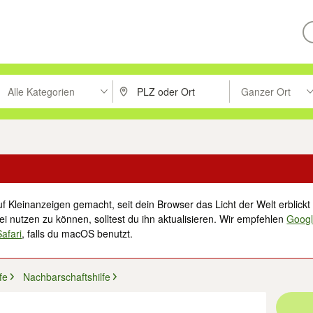
Alle Kategorien
Ganzer Ort
ken um zu suchen, oder Vorschläge mit den Pfeiltasten nach oben/unt
PLZ oder Ort eingeben. Eingabetaste drücke
Suche im Umkreis 
f Kleinanzeigen gemacht, seit dein Browser das Licht der Welt erblickt 
i nutzen zu können, solltest du ihn aktualisieren. Wir empfehlen
Goog
Safari
, falls du macOS benutzt.
fe
Nachbarschaftshilfe