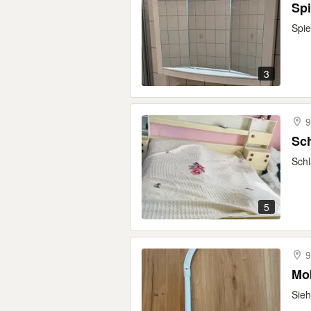
Spi
Spie
3
9
Sch
Schl
5
9
Mob
Sieh