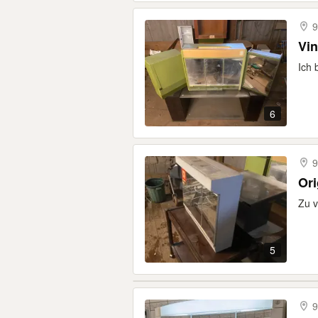
9
Vin
Ich 
6
9
Ori
Zu v
5
9