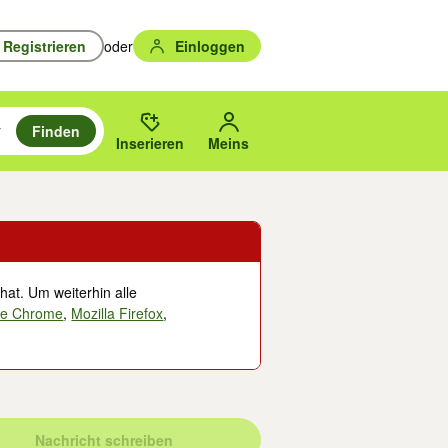
Registrieren
oder
Einloggen
Finden
en durchsuchen und mit Eingabetaste auswählen.
n um zu suchen, oder Vorschläge mit den Pfeiltasten nach oben/unten
des gewählten Orts oder PLZ.
Inserieren
Meins
hat. Um weiterhin alle
le Chrome
,
Mozilla Firefox
,
Nachricht schreiben