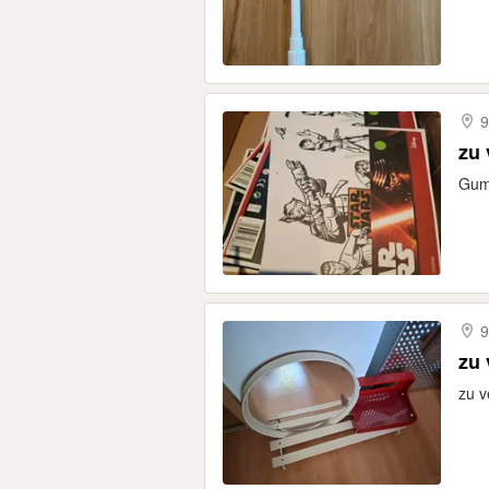
9
zu
Gum
9
zu 
zu v