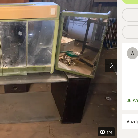
A
36 An
Anzei
1
/4