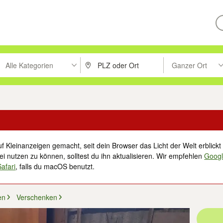
Alle Kategorien
Ganzer Ort
ken um zu suchen, oder Vorschläge mit den Pfeiltasten nach oben/unt
PLZ oder Ort eingeben. Eingabetaste drücke
Suche im Umkreis 
f Kleinanzeigen gemacht, seit dein Browser das Licht der Welt erblickt 
i nutzen zu können, solltest du ihn aktualisieren. Wir empfehlen
Goog
Safari
, falls du macOS benutzt.
en
Verschenken