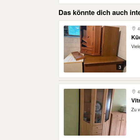
Das könnte dich auch int
4
Kü
Viel
3
4
Vit
Zu v