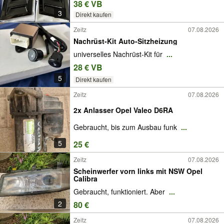
38 € VB
3
Direkt kaufen
Zeitz
07.08.2026
Nachrüst-Kit Auto-Sitzheizung
universelles Nachrüst-Kit für
...
28 € VB
5
Direkt kaufen
Zeitz
07.08.2026
2x Anlasser Opel Valeo D6RA
Gebraucht, bis zum Ausbau funk
...
5
25 €
Zeitz
07.08.2026
Scheinwerfer vorn links mit NSW Opel
Calibra
Gebraucht, funktioniert. Aber
...
2
80 €
Zeitz
07.08.2026