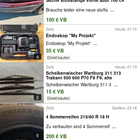
Brauche leider eine neue stoßs
...
100 € VB
Zeitz
Heute, 07:15
Endoskop "My Projekt"
Endoskop "My Projekt"
...
35 € VB
4
Direkt kaufen
Zeitz
Heute, 07:10
Scheibenwischer Wartburg 311 313
Trabant 500 600 P70 F8 F9, alte
Scheibenwischer Wartburg 311 3
...
15 € VB
2
Direkt kaufen
Zeitz
Gestern, 23:16
4 Sommerreifen 215/60 R 18 H
Zu verkaufen sind 4 Sommerreif
...
5
200 € VB