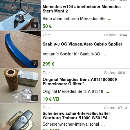
Mercedes w124 abnehmbarer Mercedes
Stern Mopf 2
Biete abnehmbaren Mercedes Ste
...
5
50 €
Zeitz
Gestern, 10:44
Saab 9-3 OG Viggen/Aero Cabrio Spoiler
Verkaufe Spoiler für Saab 9-3O
...
7
299 €
Zeitz
Gestern, 09:01
Original Mercedes Benz A6131800009
Filtereinsatz Ölfilter *
Original Mercedes Benz A 61318
...
4
19 € VB
Zeitz
Gestern, 07:13
Scheibenwischer-Intervallschalter
Wartburg Trabant B1000 W50 IFA
Scheibenwischer-Intervallschal
...