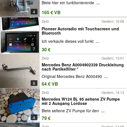
Biete hier ein funktionierende
...
4
165 € VB
Zeitz
Gestern, 16:08
Pioneer Autoradio mit Touchscreen und
Bluetooth
Ich verkaufe dieses voll funkt
...
7
30 €
Zeitz
Gestern, 15:01
Mercedes Benz A0004902339 Druckleitung
nach Partikelfilter *
Original Mercedes Benz A000490
...
6
64 € VB
Zeitz
Gestern, 14:13
Mercedes W124 Bj. 95 seltene ZV Pumpe
mit 2 Ausgang Lordose
Biete seltene ZV Pumpe für den
...
4
79 €
Zeitz
Gestern, 14:09