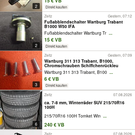
15 € VB
2
Direkt kaufen
Zeitz
Gestern, 07:12
Fußabblendschalter Wartburg Trabant
B1000 W50 IFA
Fußabblendschalter Wartburg Tr
...
15 € VB
2
Direkt kaufen
Zeitz
Gestern, 07:09
Wartburg 311 313 Trabant, B1000,
Chromschrauben Schiffchenrückleu
Wartburg 311 313 Trabant, B100
...
6 € VB
3
Direkt kaufen
Zeitz
07.08.2026
ca. 7-8 mm, Winterräder SUV 215/70R16
100H
215/70R16 100H Tomket Win
...
6
240 € VB
Zeitz
07.08.2026