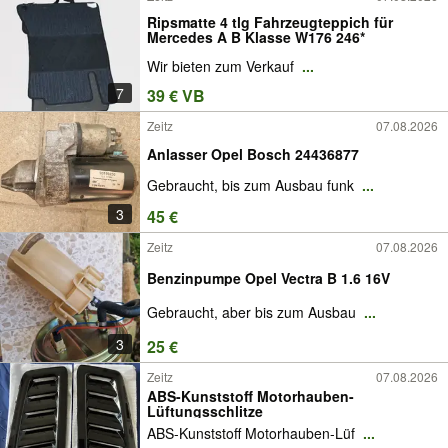
Ripsmatte 4 tlg Fahrzeugteppich für
Mercedes A B Klasse W176 246*
Wir bieten zum Verkauf
...
7
39 € VB
Zeitz
07.08.2026
Anlasser Opel Bosch 24436877
Gebraucht, bis zum Ausbau funk
...
3
45 €
Zeitz
07.08.2026
Benzinpumpe Opel Vectra B 1.6 16V
Gebraucht, aber bis zum Ausbau
...
3
25 €
Zeitz
07.08.2026
ABS-Kunststoff Motorhauben-
Lüftungsschlitze
ABS-Kunststoff Motorhauben-Lüf
...