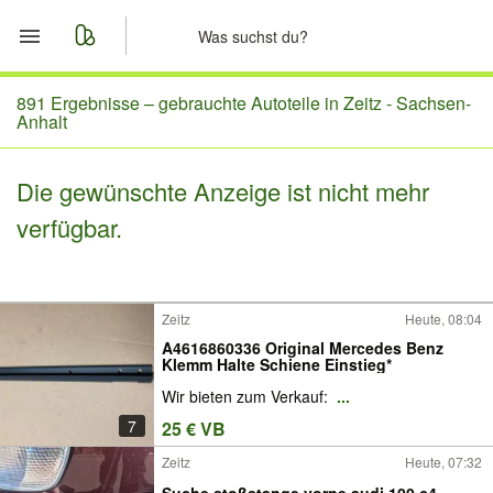
Start
891 Ergebnisse –
gebrauchte Autoteile in Zeitz - Sachsen-
Anhalt
Merkliste
Die gewünschte Anzeige ist nicht mehr
Nachrichten
verfügbar.
Anzeige aufgeben
Zeitz
Heute, 08:04
A4616860336 Original Mercedes Benz
Klemm Halte Schiene Einstieg*
Wir bieten zum Verkauf:
...
7
25 € VB
Zeitz
Heute, 07:32
Suche stoßstange vorne audi 100 c4