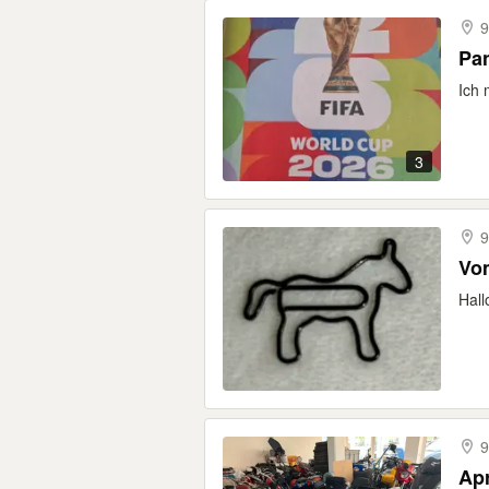
9
Pan
Ich 
3
9
Vo
Hall
9
Apr