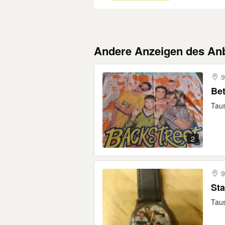
Andere Anzeigen des Anb
9
Be
Taus
2
9
Sta
Taus