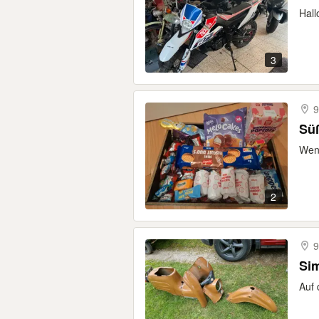
Hall
3
9
Süß
Wenn
2
9
Si
Auf 