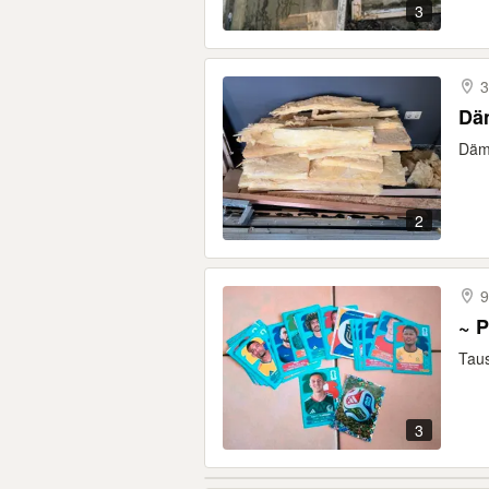
3
3
Dä
Dämm
2
9
~ P
Taus
3