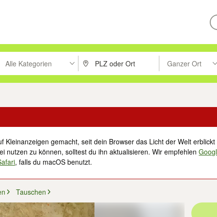
Alle Kategorien
Ganzer Ort
ken um zu suchen, oder Vorschläge mit den Pfeiltasten nach oben/unt
PLZ oder Ort eingeben. Eingabetaste drücke
Suche im Umkreis 
f Kleinanzeigen gemacht, seit dein Browser das Licht der Welt erblickt 
i nutzen zu können, solltest du ihn aktualisieren. Wir empfehlen
Goog
Safari
, falls du macOS benutzt.
en
Tauschen