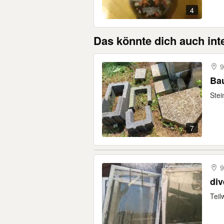
4
Das könnte dich auch int
9
Bau
Stei
7
9
div
Teil