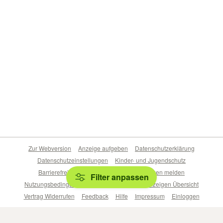
Zur Webversion
Anzeige aufgeben
Datenschutzerklärung
Datenschutzeinstellungen
Kinder- und Jugendschutz
Barrierefreiheitserklärung
Sicherheitslücken melden
Filter anpassen
Nutzungsbedingungen
Beliebte Suchen
Anzeigen Übersicht
Vertrag Widerrufen
Feedback
Hilfe
Impressum
Einloggen