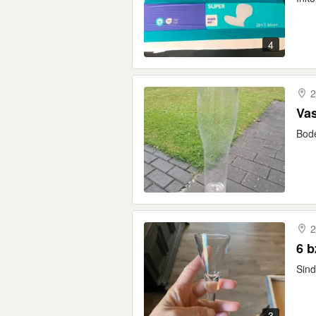
4
2
Va
Bod
2
6 b
Sind
3