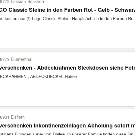
8779 Lüssum-​Bockhorn
O Classic Steine in den Farben Rot - Gelb - Schwarz
e kostenlose (!) Lego Classic Steine. Hauptsächlich in den Farben Rot
8779 Blumenthal
zu verschenken - Abdeckrahmen Steckdosen sieh
ECKRAHMEN , ABDECKDECKEL Haken
6931 Elsfleth
zu verschenken Inkontinenzeinlagen Abholun
ntinenz Einlagen super von Dailee. In unserer Familie finden diese Ein