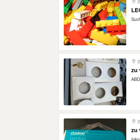
2
LEG
Such
2
ABD
2
2
Inko