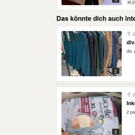
M (3
Das könnte dich auch int
2
div
div.
2
2
Ink
2 p
2