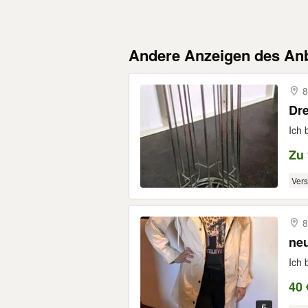
Andere Anzeigen des Anb
8
Dre
Ich 
Zu
Ver
8
ne
Ich 
40 
5