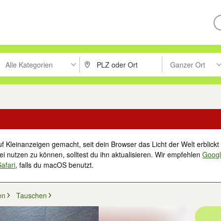
Alle Kategorien
Ganzer Ort
ken um zu suchen, oder Vorschläge mit den Pfeiltasten nach oben/unt
PLZ oder Ort eingeben. Eingabetaste drücke
Suche im Umkreis 
f Kleinanzeigen gemacht, seit dein Browser das Licht der Welt erblickt 
i nutzen zu können, solltest du ihn aktualisieren. Wir empfehlen
Goog
Safari
, falls du macOS benutzt.
en
Tauschen