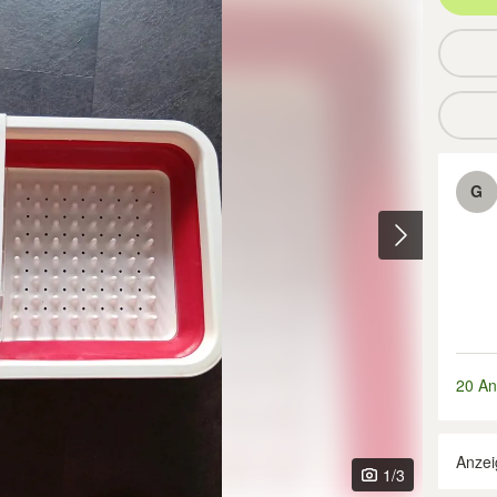
G
20 An
Anzei
1
/3