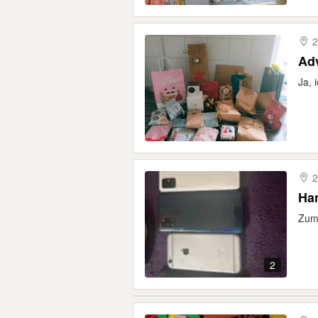
2
Ad
Ja, 
2
Ha
Zum
2