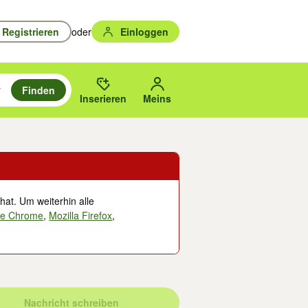
Registrieren
oder
Einloggen
Finden
en durchsuchen und mit Eingabetaste auswählen.
n um zu suchen, oder Vorschläge mit den Pfeiltasten nach oben/unten
des gewählten Orts oder PLZ.
Inserieren
Meins
hat. Um weiterhin alle
le Chrome
,
Mozilla Firefox
,
Nachricht schreiben