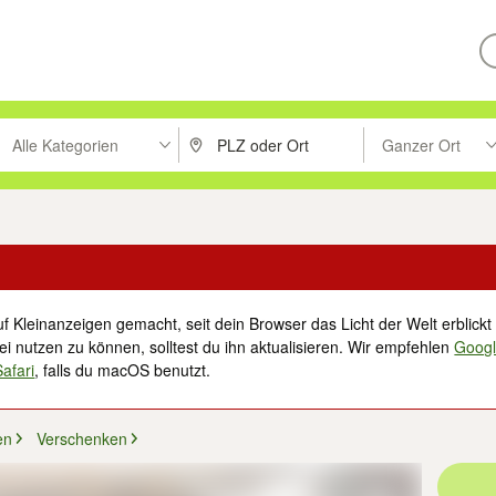
Alle Kategorien
Ganzer Ort
ken um zu suchen, oder Vorschläge mit den Pfeiltasten nach oben/unt
PLZ oder Ort eingeben. Eingabetaste drücke
Suche im Umkreis 
f Kleinanzeigen gemacht, seit dein Browser das Licht der Welt erblickt 
i nutzen zu können, solltest du ihn aktualisieren. Wir empfehlen
Goog
Safari
, falls du macOS benutzt.
en
Verschenken