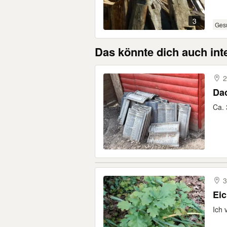
3
Ges
Das könnte dich auch int
2
Da
Ca. 
3
Ich 