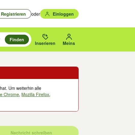
Registrieren
oder
Einloggen
Finden
en durchsuchen und mit Eingabetaste auswählen.
n um zu suchen, oder Vorschläge mit den Pfeiltasten nach oben/unten
des gewählten Orts oder PLZ.
Inserieren
Meins
hat. Um weiterhin alle
le Chrome
,
Mozilla Firefox
,
Nachricht schreiben