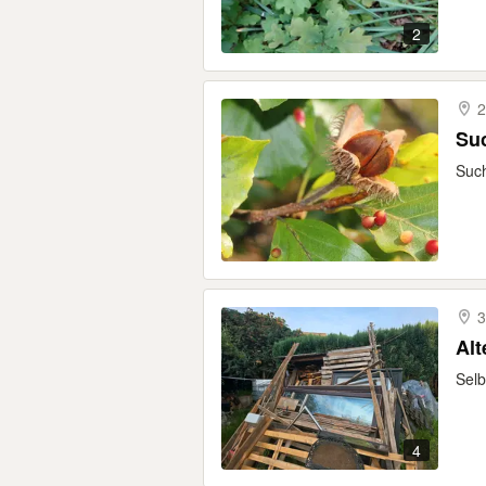
2
2
Su
Such
3
Alt
Selb
4