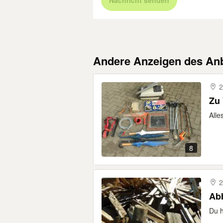
Nachricht senden
Andere Anzeigen des Anb
2
Zu 
Alle
8
2
Ab
Du h