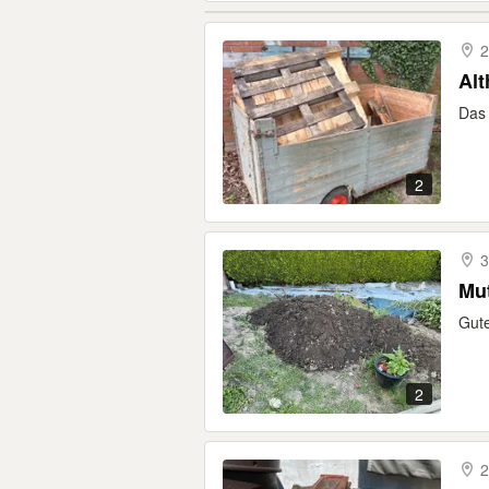
2
Alt
Das 
2
3
Mu
Gute
2
2