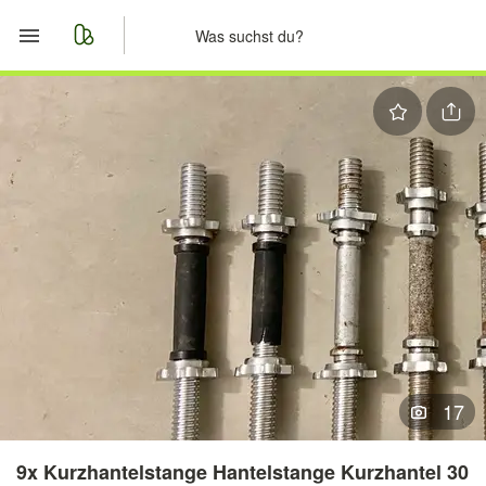
Start
Merkliste
Nachrichten
Anzeige aufgeben
17
9x Kurzhantelstange Hantelstange Kurzhantel 30