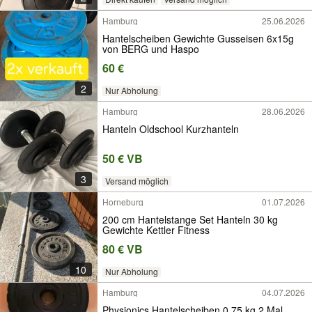
Hamburg
25.06.2026
Hantelscheiben Gewichte Gusseisen 6x15g
von BERG und Haspo
60 €
2
Nur Abholung
Hamburg
28.06.2026
Hanteln Oldschool Kurzhanteln
50 € VB
3
Versand möglich
Horneburg
01.07.2026
200 cm Hantelstange Set Hanteln 30 kg
Gewichte Kettler Fitness
80 € VB
10
Nur Abholung
Hamburg
04.07.2026
Physionics Hantelscheiben 0.75 kg 2 Mal