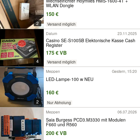
Wechselrichter Hoymiles HMS-1600-4T +
WLAN Dongle
150 €
2
Versand möglich
Dalum
23.11.2025
Casino SE-S100SB Elektonische Kasse Cash
Register
175 € VB
4
Versand möglich
Meppen
Gestern, 15:20
LED-Lampe-100 w NEU
160 €
2
Nur Abholung
Meppen
06.07.2026
Saia Burgess PCD3.M3330 mit Modulen
F660 und R560
200 € VB