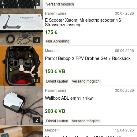
5
Versand möglich
Haren (Ems)
30.07.2026
E Scooter Xiaomi Mi electric scooter 1S
Strassenzulassung
175 €
6
Nur Abholung
Meppen
09.06.2026
Parrot Bebop 2 FPV Drohne Set + Rucksack
150 € VB
13
Direkt kaufen
Versand möglich
Haren (Ems)
30.06.2026
Wallbox ABL emh1 11kw
200 € VB
2
Direkt kaufen
Versand möglich
Meppen
12.04.2026