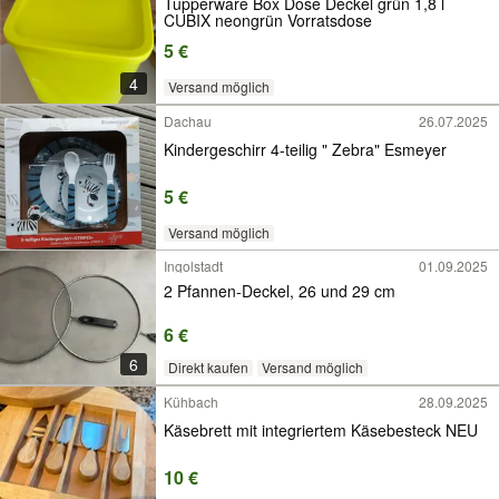
Tupperware Box Dose Deckel grün 1,8 l
CUBIX neongrün Vorratsdose
5 €
4
Versand möglich
Dachau
26.07.2025
Kindergeschirr 4-teilig " Zebra" Esmeyer
5 €
Versand möglich
Ingolstadt
01.09.2025
2 Pfannen-Deckel, 26 und 29 cm
6 €
6
Direkt kaufen
Versand möglich
Kühbach
28.09.2025
Käsebrett mit integriertem Käsebesteck NEU
10 €