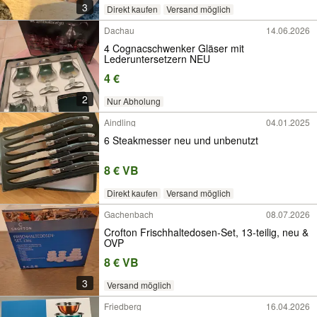
3
Direkt kaufen
Versand möglich
Dachau
14.06.2026
4 Cognacschwenker Gläser mit
Lederuntersetzern NEU
4 €
2
Nur Abholung
Aindling
04.01.2025
6 Steakmesser neu und unbenutzt
8 € VB
Direkt kaufen
Versand möglich
Gachenbach
08.07.2026
Crofton Frischhaltedosen-Set, 13-teilig, neu &
OVP
8 € VB
3
Versand möglich
Friedberg
16.04.2026