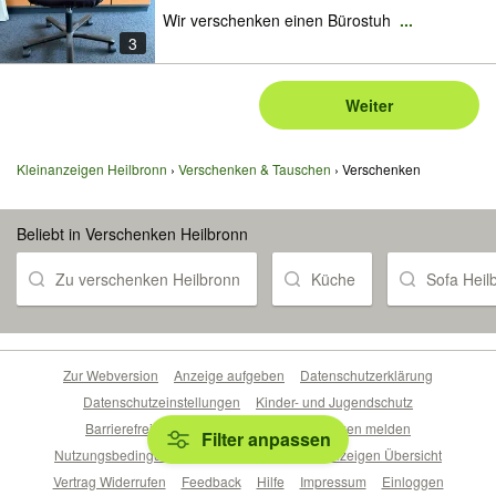
Wir verschenken einen Bürostuh
...
3
Weiter
Kleinanzeigen Heilbronn
Verschenken & Tauschen
Verschenken
Beliebt in Verschenken Heilbronn
Zu verschenken Heilbronn
Küche
Sofa Heil
Zur Webversion
Anzeige aufgeben
Datenschutzerklärung
Datenschutzeinstellungen
Kinder- und Jugendschutz
Barrierefreiheitserklärung
Sicherheitslücken melden
Filter anpassen
Nutzungsbedingungen
Beliebte Suchen
Anzeigen Übersicht
Vertrag Widerrufen
Feedback
Hilfe
Impressum
Einloggen