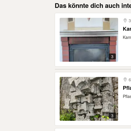
Das könnte dich auch int
3
Ka
Kam
3
6
Pfl
Pfla
3