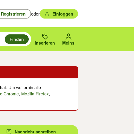
Registrieren
oder
Einloggen
Finden
en durchsuchen und mit Eingabetaste auswählen.
n um zu suchen, oder Vorschläge mit den Pfeiltasten nach oben/unten
des gewählten Orts oder PLZ.
Inserieren
Meins
hat. Um weiterhin alle
le Chrome
,
Mozilla Firefox
,
Nachricht schreiben