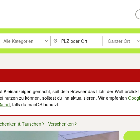
Alle Kategorien
Ganzer Ort
ken um zu suchen, oder Vorschläge mit den Pfeiltasten nach oben/unt
PLZ oder Ort eingeben. Eingabetaste drücke
Suche im Umkreis 
f Kleinanzeigen gemacht, seit dein Browser das Licht der Welt erblickt 
i nutzen zu können, solltest du ihn aktualisieren. Wir empfehlen
Goog
Safari
, falls du macOS benutzt.
schenken & Tauschen
Verschenken