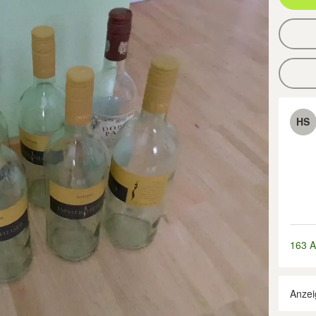
HS
163 A
Anzei