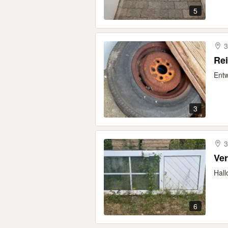
5
3
Rei
Entw
3
3
Ve
Hall
6