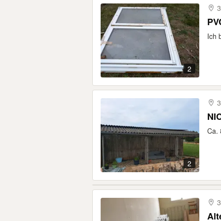
3
PV
Ich 
2
3
NI
Ca. 
2
3
Alt