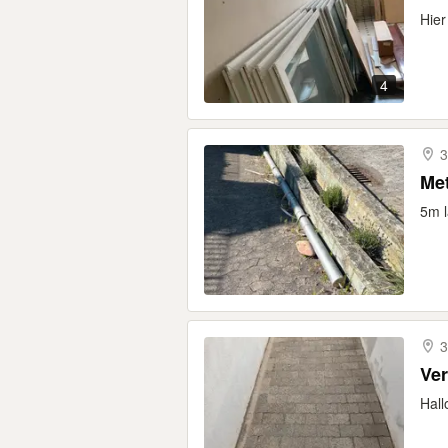
Hier
4
3
Met
5m l
3
Ver
Hall