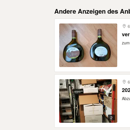
Andere Anzeigen des Anb
6
ver
zum 
6
202
Abzu
2