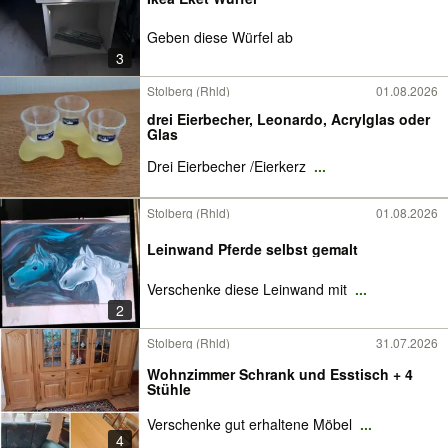
Geben diese Würfel ab
3
Stolberg (Rhld)
01.08.2026
drei Eierbecher, Leonardo, Acrylglas oder
Glas
Drei Eierbecher /Eierkerz
...
Stolberg (Rhld)
01.08.2026
Leinwand Pferde selbst gemalt
Verschenke diese Leinwand mit
...
2
Stolberg (Rhld)
31.07.2026
Wohnzimmer Schrank und Esstisch + 4
Stühle
Verschenke gut erhaltene Möbel
...
4