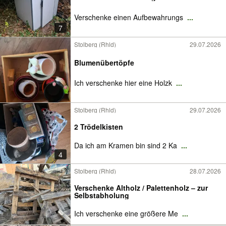
Verschenke einen Aufbewahrungs
...
7
Stolberg (Rhld)
29.07.2026
Blumenübertöpfe
Ich verschenke hier eine Holzk
...
Stolberg (Rhld)
29.07.2026
2 Trödelkisten
Da ich am Kramen bin sind 2 Ka
...
4
Stolberg (Rhld)
28.07.2026
Verschenke Altholz / Palettenholz – zur
Selbstabholung
Ich verschenke eine größere Me
...