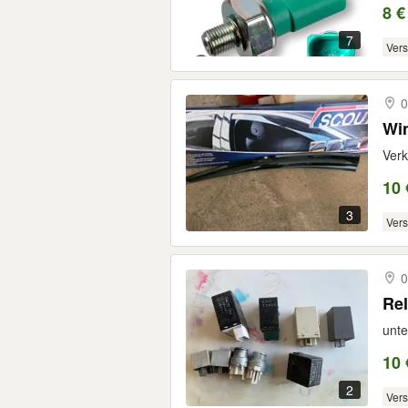
8 €
7
Ver
0
Wi
Verk
10 
3
Ver
0
unte
10 
2
Ver