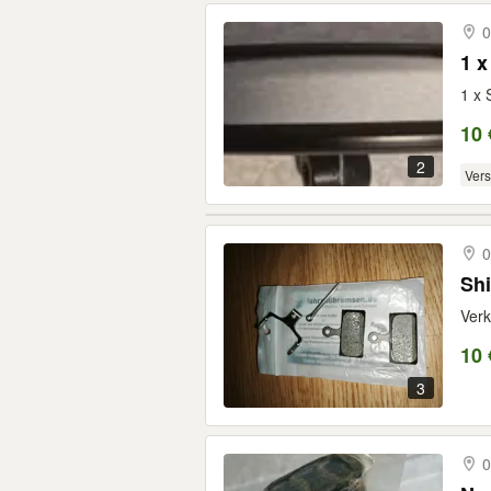
0
1 x
1 x 
10 
2
Ver
0
Sh
Verk
10 
3
0