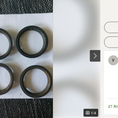
V
27 An
1
/4