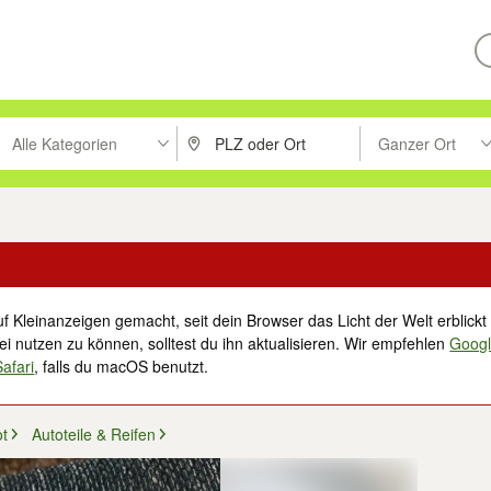
Alle Kategorien
Ganzer Ort
ken um zu suchen, oder Vorschläge mit den Pfeiltasten nach oben/unt
PLZ oder Ort eingeben. Eingabetaste drücke
Suche im Umkreis 
f Kleinanzeigen gemacht, seit dein Browser das Licht der Welt erblickt 
i nutzen zu können, solltest du ihn aktualisieren. Wir empfehlen
Goog
Safari
, falls du macOS benutzt.
ot
Autoteile & Reifen