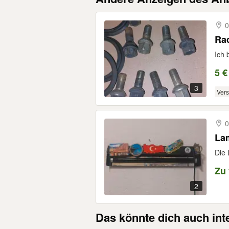
0
Ra
Ich 
5 €
3
Ver
0
La
Die 
Zu
2
Das könnte dich auch int