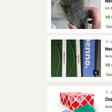
Neu
Ich 
10 
Ver
0
Neu
Verk
10 
6
Ver
0
Öld
Verk