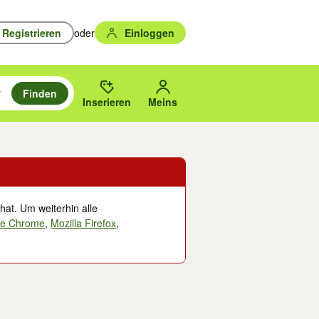
Registrieren
oder
Einloggen
Finden
en durchsuchen und mit Eingabetaste auswählen.
n um zu suchen, oder Vorschläge mit den Pfeiltasten nach oben/unten
des gewählten Orts oder PLZ.
Inserieren
Meins
hat. Um weiterhin alle
le Chrome
,
Mozilla Firefox
,