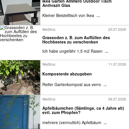
Ikea Garten Ammerö Outdoor Tisch
Anthrazit Glas
Kleiner Beistelltisch von Ikea
...
2
Weßling
20.07.2026
Grassoden z. B. zum Auffüllen des
Hochbeetes zu verschenken
Ich habe ungefähr 1,5 m2 Rasen
...
Weßling
11.07.2026
Komposterde abzugeben
Reifer Gartenkompost aus verro
...
Weßling
06.07.2026
Apfelbäumchen (Sämlinge, ca 4 Jahre alt)
evtl. zum Pfropfen?
mehrere (vermutlich) Apfelbäum
...