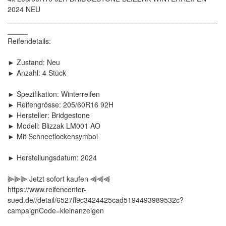
2024 NEU
____________________________________________________
_____
Reifendetails:
► Zustand: Neu
► Anzahl: 4 Stück
► Spezifikation: Winterreifen
► Reifengrösse: 205/60R16 92H
► Hersteller: Bridgestone
► Modell: Blizzak LM001 AO
► Mit Schneeflockensymbol
► Herstellungsdatum: 2024
⫸⫸⫸ Jetzt sofort kaufen ⫷⫷⫷
https://www.reifencenter-
sued.de//detail/6527ff9c3424425cad5194493989532c?
campaignCode=kleinanzeigen