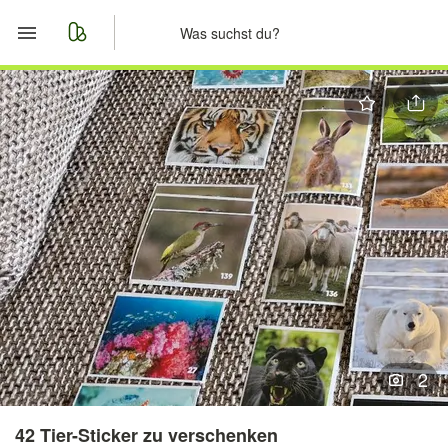
Start
Merkliste
Nachrichten
Anzeige aufgeben
2
42 Tier-Sticker zu verschenken