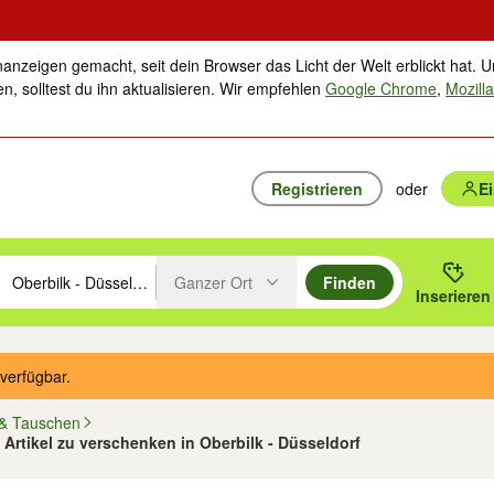
nanzeigen gemacht, seit dein Browser das Licht der Welt erblickt hat. U
n, solltest du ihn aktualisieren. Wir empfehlen
Google Chrome
,
Mozilla
Registrieren
oder
E
Ganzer Ort
Finden
hläge mit den Pfeiltasten nach oben/unten durchsuchen und mit Einga
 oder Ort eingeben. Eingabetaste drücken um zu suchen, oder Vorschl
Inserieren
Suche im Umkreis des gewählten Orts oder PLZ
verfügbar.
& Tauschen
3 Artikel zu verschenken in Oberbilk - Düsseldorf