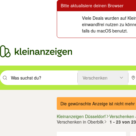
Bitte aktualisiere deinen Browser
Viele Deals wurden auf Klei
einwandfrei nutzen zu könne
falls du macOS benutzt.
Verschenken
Suchbegriff eingeben. Eingabetaste drücken um zu suchen, oder Vorsc
PLZ
Die gewünschte Anzeige ist nicht mehr 
Kleinanzeigen Düsseldorf
Verschenken 
Verschenken in Oberbilk
1 - 23 von 2
Filter