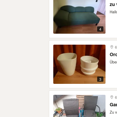
zu
Hall
4
6
Or
Über
3
6
Gar
Zu v