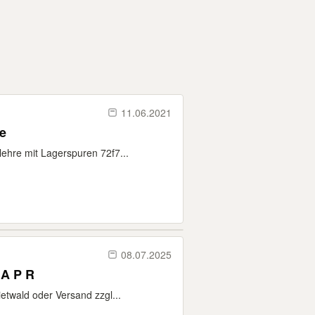
11.06.2021
te
ehre mit Lagerspuren 72f7...
08.07.2025
 A P R
etwald oder Versand zzgl...