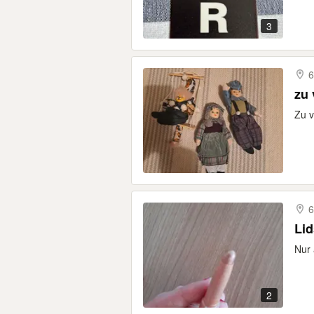
3
6
zu
Zu 
6
Lid
Nur 
2