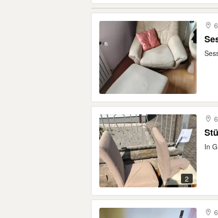
6
Ses
Sess
6
Stü
In G
2
6