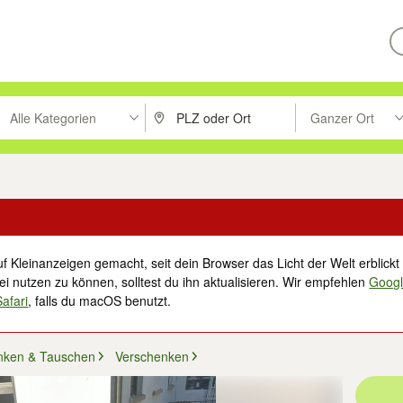
Alle Kategorien
Ganzer Ort
ken um zu suchen, oder Vorschläge mit den Pfeiltasten nach oben/unt
PLZ oder Ort eingeben. Eingabetaste drücke
Suche im Umkreis 
f Kleinanzeigen gemacht, seit dein Browser das Licht der Welt erblickt 
i nutzen zu können, solltest du ihn aktualisieren. Wir empfehlen
Goog
Safari
, falls du macOS benutzt.
nken & Tauschen
Verschenken