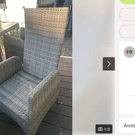
FB
Anzei
1
/3