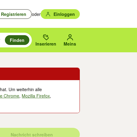
Registrieren
oder
Einloggen
Finden
en durchsuchen und mit Eingabetaste auswählen.
n um zu suchen, oder Vorschläge mit den Pfeiltasten nach oben/unten
des gewählten Orts oder PLZ.
Inserieren
Meins
hat. Um weiterhin alle
le Chrome
,
Mozilla Firefox
,
Nachricht schreiben