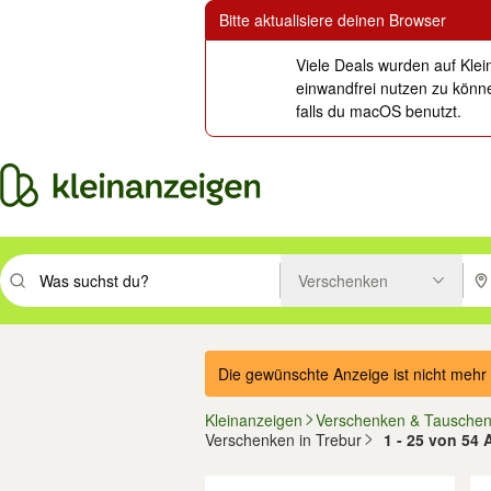
Bitte aktualisiere deinen Browser
Viele Deals wurden auf Klei
einwandfrei nutzen zu könne
falls du macOS benutzt.
Verschenken
Suchbegriff eingeben. Eingabetaste drücken um zu suchen, oder Vorsc
PLZ
Die gewünschte Anzeige ist nicht mehr 
Kleinanzeigen
Verschenken & Tausche
Verschenken in Trebur
1 - 25 von 54 
Filter