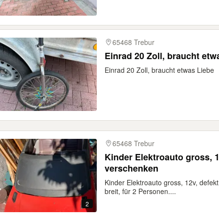
65468 Trebur
Einrad 20 Zoll, braucht et
Einrad 20 Zoll, braucht etwas Liebe
65468 Trebur
Kinder Elektroauto gross, 
verschenken
Kinder Elektroauto gross, 12v, defe
breit, für 2 Personen....
2