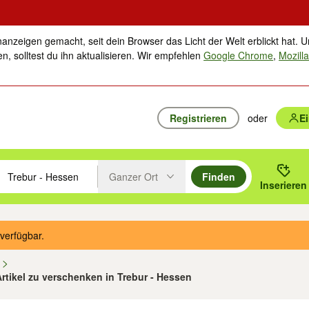
nanzeigen gemacht, seit dein Browser das Licht der Welt erblickt hat. U
n, solltest du ihn aktualisieren. Wir empfehlen
Google Chrome
,
Mozilla
Registrieren
oder
E
Ganzer Ort
Finden
hläge mit den Pfeiltasten nach oben/unten durchsuchen und mit Einga
 oder Ort eingeben. Eingabetaste drücken um zu suchen, oder Vorschl
Inserieren
Suche im Umkreis des gewählten Orts oder PLZ
verfügbar.
n
Artikel zu verschenken in Trebur - Hessen