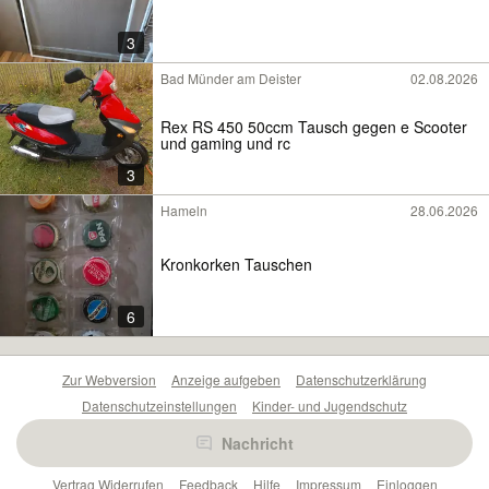
3
Bad Münder am Deister
02.08.2026
Rex RS 450 50ccm Tausch gegen e Scooter
und gaming und rc
3
Hameln
28.06.2026
Kronkorken Tauschen
6
Zur Webversion
Anzeige aufgeben
Datenschutzerklärung
Datenschutzeinstellungen
Kinder- und Jugendschutz
Barrierefreiheitserklärung
Sicherheitslücken melden
Nachricht
Nutzungsbedingungen
Beliebte Suchen
Anzeigen Übersicht
Vertrag Widerrufen
Feedback
Hilfe
Impressum
Einloggen