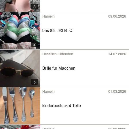
3
Hameln
09.06.2026
bhs 85 - 90 B- C
2
Hessisch Oldendorf
14.07.2026
Brille für Mädchen
5
Hameln
01.03.2026
kinderbesteck 4 Teile
Hameln
06.03.2026