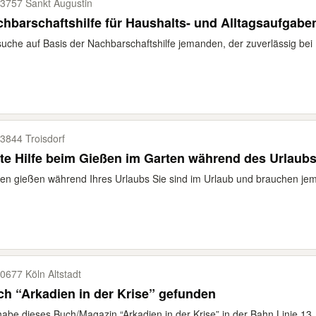
3757 Sankt Augustin
hbarschaftshilfe für Haushalts- und Alltagsaufgabe
suche auf Basis der Nachbarschaftshilfe jemanden, der zuverlässig bei 
3844 Troisdorf
te Hilfe beim Gießen im Garten während des Urlaub
en gießen während Ihres Urlaubs Sie sind im Urlaub und brauchen jema
0677 Köln Altstadt
h “Arkadien in der Krise” gefunden
habe dieses Buch/Magazin “Arkadien in der Krise” in der Bahn Linie 13,