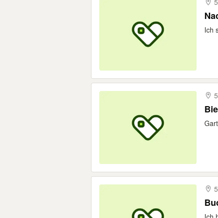
5
Nac
Ich 
5
Bie
Gart
5
Buc
Ich 