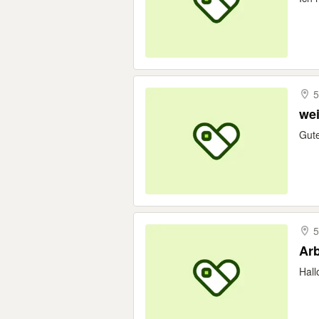
5
we
Gut
5
Arb
Hall