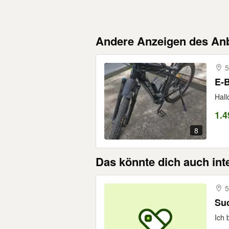
Andere Anzeigen des Anb
5
E-B
Hall
1.4
8
Das könnte dich auch int
5
Su
Ich 