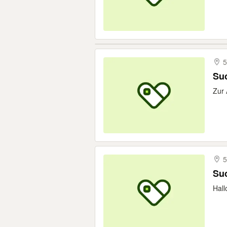
5
Suc
Zur 
5
Suc
Hall