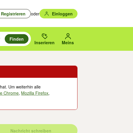
Registrieren
oder
Einloggen
Finden
en durchsuchen und mit Eingabetaste auswählen.
n um zu suchen, oder Vorschläge mit den Pfeiltasten nach oben/unten
des gewählten Orts oder PLZ.
Inserieren
Meins
hat. Um weiterhin alle
le Chrome
,
Mozilla Firefox
,
Nachricht schreiben