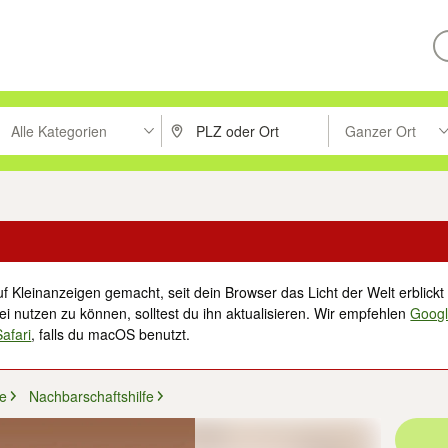
Alle Kategorien
Ganzer Ort
ken um zu suchen, oder Vorschläge mit den Pfeiltasten nach oben/unt
PLZ oder Ort eingeben. Eingabetaste drücke
Suche im Umkreis 
f Kleinanzeigen gemacht, seit dein Browser das Licht der Welt erblickt 
i nutzen zu können, solltest du ihn aktualisieren. Wir empfehlen
Goog
Safari
, falls du macOS benutzt.
fe
Nachbarschaftshilfe