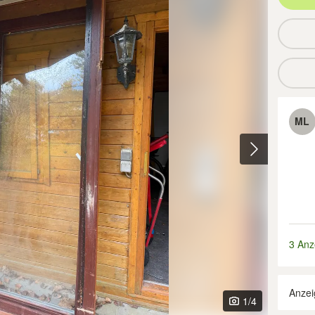
ML
3 Anz
Anzei
1
/4