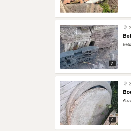
2
Bet
Beto
2
2
Bod
Abz
2