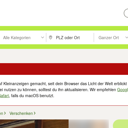
Alle Kategorien
Ganzer Ort
ken um zu suchen, oder Vorschläge mit den Pfeiltasten nach oben/unt
PLZ oder Ort eingeben. Eingabetaste drücke
Suche im Umkreis 
f Kleinanzeigen gemacht, seit dein Browser das Licht der Welt erblickt 
i nutzen zu können, solltest du ihn aktualisieren. Wir empfehlen
Goog
Safari
, falls du macOS benutzt.
en
Verschenken