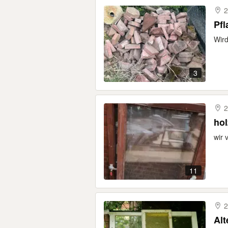
2
Pfl
Wird
3
2
ho
wir 
11
2
Alt