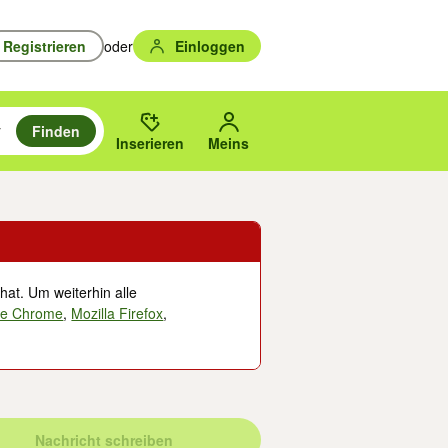
Registrieren
oder
Einloggen
Finden
en durchsuchen und mit Eingabetaste auswählen.
n um zu suchen, oder Vorschläge mit den Pfeiltasten nach oben/unten
des gewählten Orts oder PLZ.
Inserieren
Meins
hat. Um weiterhin alle
le Chrome
,
Mozilla Firefox
,
Nachricht schreiben