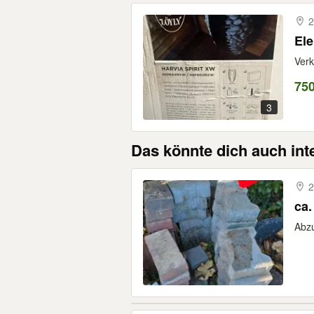
2
Ele
Verk
75
3
Das könnte dich auch int
2
ca.
Abz