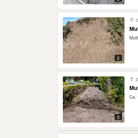
2
Mutt
2
2
Mu
Ca. 
3