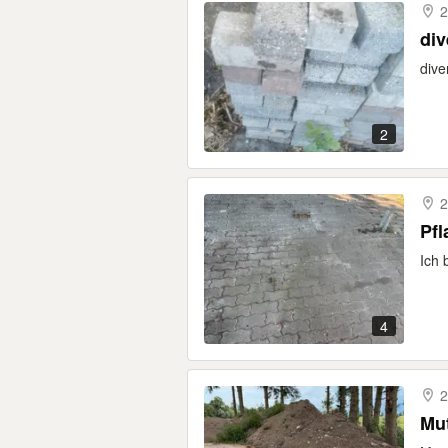
2
div
dive
2
2
Pfl
Ich 
4
2
Mu