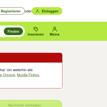
Registrieren
oder
Einloggen
Finden
en durchsuchen und mit Eingabetaste auswählen.
n um zu suchen, oder Vorschläge mit den Pfeiltasten nach oben/unten
des gewählten Orts oder PLZ.
Inserieren
Meins
hat. Um weiterhin alle
le Chrome
,
Mozilla Firefox
,
Nachricht schreiben