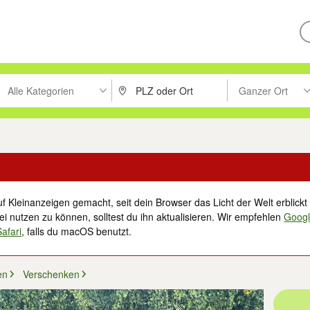
Alle Kategorien
Ganzer Ort
ken um zu suchen, oder Vorschläge mit den Pfeiltasten nach oben/unt
PLZ oder Ort eingeben. Eingabetaste drücke
Suche im Umkreis 
f Kleinanzeigen gemacht, seit dein Browser das Licht der Welt erblickt 
i nutzen zu können, solltest du ihn aktualisieren. Wir empfehlen
Goog
Safari
, falls du macOS benutzt.
en
Verschenken