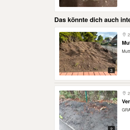
Das könnte dich auch int
2
Mut
Mut
3
2
Ver
GRAT
2