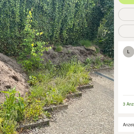
L
3 Anz
Anzei