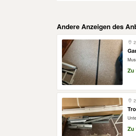
Andere Anzeigen des Anb
2
Gar
Muss
Zu
2
Tr
Unte
Zu