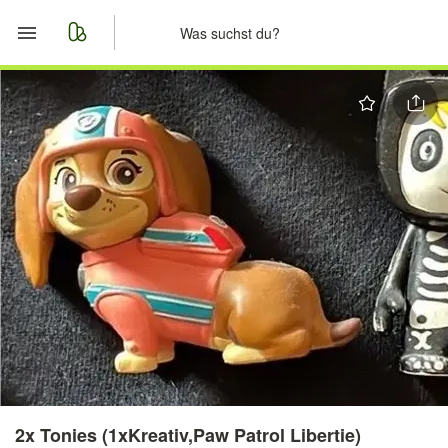
Start
Merkliste
Nachrichten
Anzeige aufgeben
2x Tonies (1xKreativ,Paw Patrol Libertie)