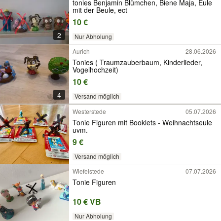
tonies Benjamin Blümchen, Biene Maja, Eule
mit der Beule, ect
10 €
2
Nur Abholung
Aurich
28.06.2026
Tonies ( Traumzauberbaum, Kinderlieder,
Vogelhochzeit)
10 €
4
Versand möglich
Westerstede
05.07.2026
Tonie Figuren mit Booklets - Weihnachtseule
uvm.
9 €
Versand möglich
Wiefelstede
07.07.2026
Tonie Figuren
10 € VB
Nur Abholung