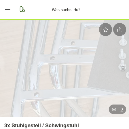
Start
Merkliste
Nachrichten
Anzeige aufgeben
2
3x Stuhlgestell / Schwingstuhl