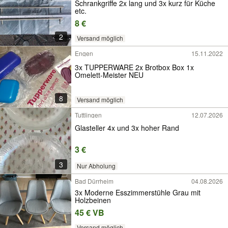
Schrankgriffe 2x lang und 3x kurz für Küche
etc.
8 €
2
Versand möglich
Engen
15.11.2022
3x TUPPERWARE 2x Brotbox Box 1x
Omelett-Meister NEU
8
Versand möglich
Tuttlingen
12.07.2026
Glasteller 4x und 3x hoher Rand
3 €
3
Nur Abholung
Bad Dürrheim
04.08.2026
3x Moderne Esszimmerstühle Grau mit
Holzbeinen
45 € VB
Versand möglich