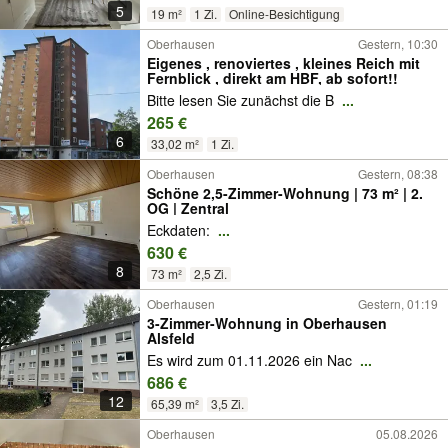
5
19 m²
1 Zi.
Online-Besichtigung
Oberhausen
Gestern, 10:30
Eigenes , renoviertes , kleines Reich mit
Fernblick , direkt am HBF, ab sofort!!
Bitte lesen Sie zunächst die B
...
265 €
6
33,02 m²
1 Zi.
Oberhausen
Gestern, 08:38
Schöne 2,5-Zimmer-Wohnung | 73 m² | 2.
OG | Zentral
Eckdaten:
...
630 €
8
73 m²
2,5 Zi.
Oberhausen
Gestern, 01:19
3-Zimmer-Wohnung in Oberhausen
Alsfeld
Es wird zum 01.11.2026 ein Nac
...
686 €
12
65,39 m²
3,5 Zi.
Oberhausen
05.08.2026