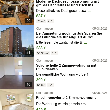
Moderne Dachgeschosswohnung mit
großer Dachterrasse und Blick ins
Diese attraktive Dachgeschossw
...
837 €
20
76 m²
2 Zi.
Oberhausen
05.08.2026
Bei Anmietung noch für Juli Sparen Sie
die Grundmiete für August! Auto?
Unnötig! Großzügiges, helles Appartment
Bitte lesen Sie zunächst die B
...
mit Balkon in der Innenstadt
283 €
11
51,35 m²
1 Zi.
Oberhausen
05.08.2026
Schöne helle 2 Zimmerwohnung mit
Stuckdecken
Die gemütliche Wohnung wurde 1
...
390 €
10
61 m²
2 Zi.
Oberhausen
05.08.2026
Frisch renovierte 2 Zimmerwohnung
Die Wohnung wurde gerade erst
...
449 €