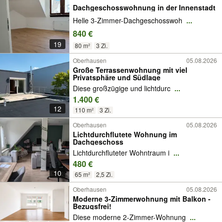
Dachgeschosswohnung in der Innenstadt
Helle 3-Zimmer-Dachgeschosswoh
...
840 €
19
80 m²
3 Zi.
Oberhausen
05.08.2026
Große Terrassenwohnung mit viel
Privatsphäre und Südlage
Diese großzügige und lichtdurc
...
1.400 €
12
110 m²
3 Zi.
Oberhausen
05.08.2026
Lichtdurchflutete Wohnung im
Dachgeschoss
Lichtdurchfluteter Wohntraum i
...
480 €
10
65 m²
2,5 Zi.
Oberhausen
05.08.2026
Moderne 3-Zimmerwohnung mit Balkon -
Bezugsfrei!
Diese moderne 2-Zimmer-Wohnung
...