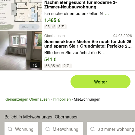
Nachmieter gesucht für moderne 3-
Zimmer-Neubauwohnung
Ich suche einen potenziellen N
...
1.485 €
93 m²
3 Zi.
Oberhausen
04.08.2026
Sommeraktion: Mieten Sie noch für Juli 26
und sparen Sie 1 Grundmiete! Perfekte 2
Zimmer mit Balkon in super verkehrsarmer
Bitte lesen Sie zunächst die B
...
Wohnstraße
541 €
12
56,85 m²
2 Zi.
Weiter
Kleinanzeigen Oberhausen
Immobilien
Mietwohnungen
Beliebt in Mietwohnungen Oberhausen
Wohnung
Mietwohnung
3 zimmer wohnung