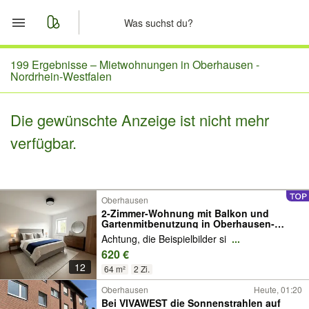
Start
199 Ergebnisse –
Mietwohnungen in Oberhausen -
Nordrhein-Westfalen
Merkliste
Die gewünschte Anzeige ist nicht mehr
Nachrichten
verfügbar.
Anzeige aufgeben
Oberhausen
2-Zimmer-Wohnung mit Balkon und
Gartenmitbenutzung in Oberhausen-
Stadtmitte
Achtung, die Beispielbilder si
...
620 €
12
64 m²
2 Zi.
Oberhausen
Heute, 01:20
Bei VIVAWEST die Sonnenstrahlen auf