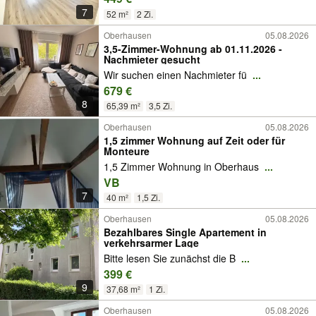
7
52 m²
2 Zi.
Oberhausen
05.08.2026
3,5-Zimmer-Wohnung ab 01.11.2026 -
Nachmieter gesucht
Wir suchen einen Nachmieter fü
...
679 €
8
65,39 m²
3,5 Zi.
Oberhausen
05.08.2026
1,5 zimmer Wohnung auf Zeit oder für
Monteure
1,5 Zimmer Wohnung in Oberhaus
...
VB
7
40 m²
1,5 Zi.
Oberhausen
05.08.2026
Bezahlbares Single Apartement in
verkehrsarmer Lage
Bitte lesen Sie zunächst die B
...
399 €
9
37,68 m²
1 Zi.
Oberhausen
05.08.2026