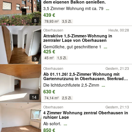
dem eigenen Balkon genießen.
3,5 Zimmer Wohnung mit ca. 79
...
439 €
5
78,93 m²
3,5 Zi.
Oberhausen
Heute, 00:28
Attraktive 1,5-Zimmer-Wohnung in
zentraler Lage von Oberhausen
Gemütliche, gut geschnittene 1
...
425 €
45 m²
1,5 Zi.
9
Oberhausen
Gestern, 21:23
Ab 01.11.26! 2,5-Zimmer Wohnung mit
Gartennutzung in Oberhausen, Sterkrade-
Mitte
Die lichtdurchflutete 2,5-Zimm
...
630 €
14
74,14 m²
2,5 Zi.
Oberhausen
Gestern, 21:13
4 Zimmer Wohnung zentral Oberhausen in
ruhiger Lage
Ab sofort.
...
850 €