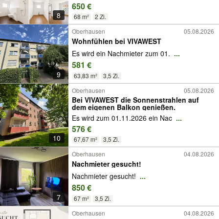
650 €
8
68 m²
2 Zi.
Oberhausen
05.08.2026
Wohnfühlen bei VIVAWEST
Es wird ein Nachmieter zum 01.
...
581 €
9
63,83 m²
3,5 Zi.
Oberhausen
05.08.2026
Bei VIVAWEST die Sonnenstrahlen auf
dem eigenen Balkon genießen.
Es wird zum 01.11.2026 ein Nac
...
576 €
10
67,67 m²
3,5 Zi.
Oberhausen
04.08.2026
Nachmieter gesucht!
Nachmieter gesucht!
...
850 €
7
67 m²
3,5 Zi.
Oberhausen
04.08.2026