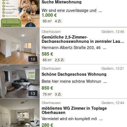
Suche Mietwohnung
Wir sind eine zuverlässige und
...
1.000 €
95 m²
4 Zi.
Oberhausen
Gestern, 13:46
Gemütliche 2,5-Zimmer-
Dachgeschosswohnung in zentraler Lage
von Oberhausen
Hermann-Albertz-Straße 203, 46
...
585 €
10
65 m²
2,5 Zi.
Oberhausen
Gestern, 13:21
Schöne Dachgeschoss Wohnung
Biete hier meine schöne Wohnun
...
850 €
13
75 m²
3 Zi.
Oberhausen
Gestern, 12:44
möbliertes WG Zimmer in Toplage
Oberhausen
Vermietet wird ein komplett mö
...
280 €