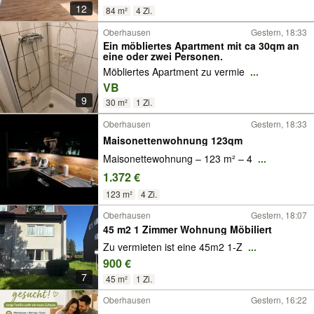
12
84 m²
4 Zi.
Oberhausen
Gestern, 18:33
Ein möbliertes Apartment mit ca 30qm an
eine oder zwei Personen.
Möbliertes Apartment zu vermie
...
VB
9
30 m²
1 Zi.
Oberhausen
Gestern, 18:33
Maisonettenwohnung 123qm
Maisonettewohnung – 123 m² – 4
...
1.372 €
123 m²
4 Zi.
Oberhausen
Gestern, 18:07
45 m2 1 Zimmer Wohnung Möbiliert
Zu vermieten ist eine 45m2 1-Z
...
900 €
7
45 m²
1 Zi.
Oberhausen
Gestern, 16:22