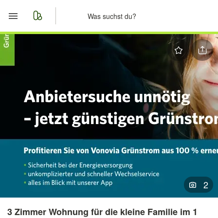
Start
Merkliste
Nachrichten
Anzeige aufgeben
2
3 Zimmer Wohnung für die kleine Familie im 1