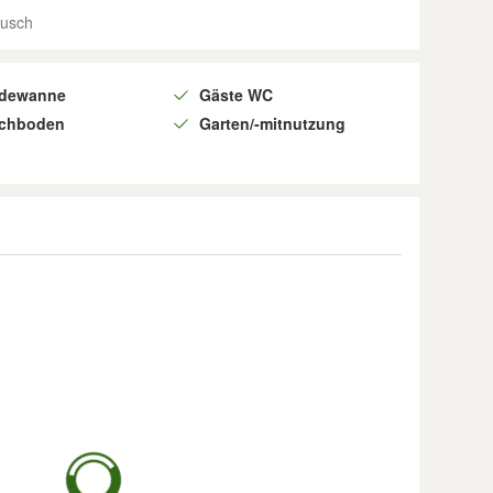
ausch
dewanne
Gäste WC
chboden
Garten/-mitnutzung