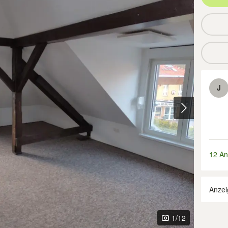
J
12 An
Anzei
1
/12