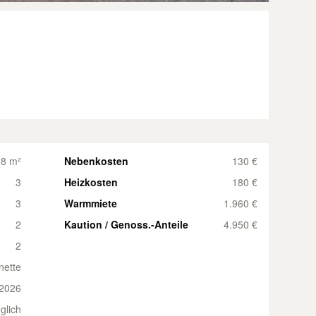
8 m²
Nebenkosten
130 €
3
Heizkosten
180 €
3
Warmmiete
1.960 €
2
Kaution / Genoss.-Anteile
4.950 €
2
nette
2026
glich