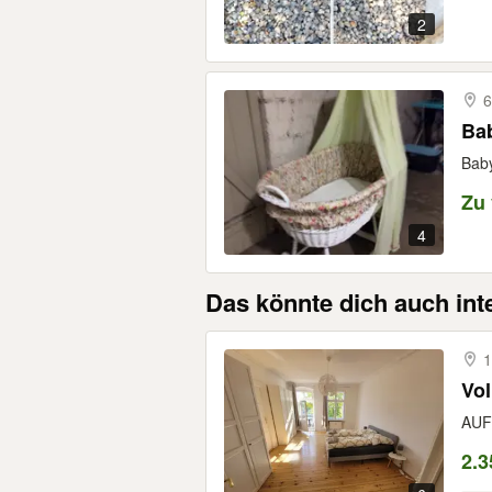
2
6
Ba
Baby
Zu
4
Das könnte dich auch int
1
Vol
AUFG
2.3