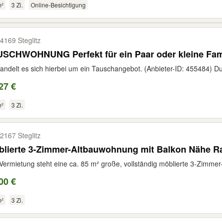
m²
3 Zi.
Online-Besichtigung
4169 Steglitz
SCHWOHNUNG Perfekt für ein Paar oder kleine Fami
andelt es sich hierbei um ein Tauschangebot. (Anbieter-ID: 455484) Du
27 €
m²
3 Zi.
2167 Steglitz
lierte 3-Zimmer-Altbauwohnung mit Balkon Nähe Ra
Vermietung steht eine ca. 85 m² große, vollständig möblierte 3-Zimme
00 €
m²
3 Zi.