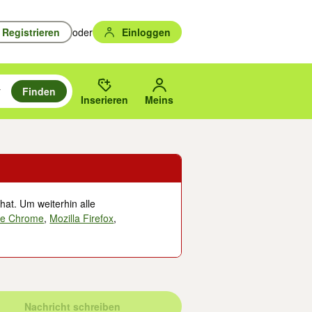
Registrieren
oder
Einloggen
Finden
en durchsuchen und mit Eingabetaste auswählen.
n um zu suchen, oder Vorschläge mit den Pfeiltasten nach oben/unten
des gewählten Orts oder PLZ.
Inserieren
Meins
hat. Um weiterhin alle
le Chrome
,
Mozilla Firefox
,
Nachricht schreiben