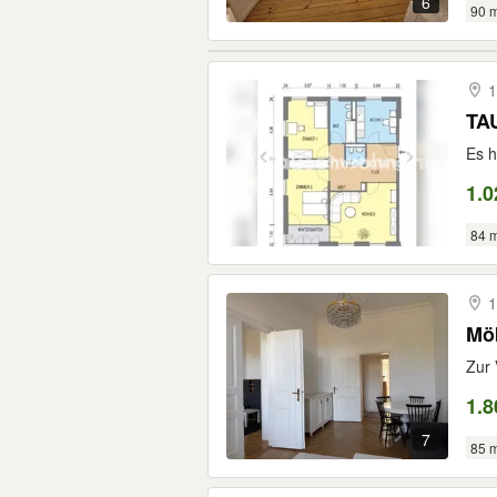
6
90 
1
TAU
Es h
1.0
84 
1
Möb
Zur 
1.8
7
85 