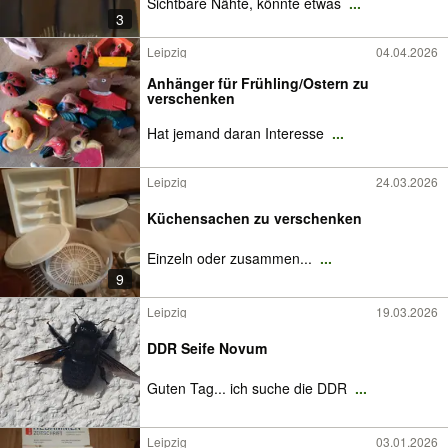
Sichtbare Nähte, könnte etwas
...
3
Leipzig
04.04.2026
Anhänger für Frühling/Ostern zu
verschenken
Hat jemand daran Interesse
...
Leipzig
24.03.2026
Küchensachen zu verschenken
Einzeln oder zusammen...
...
9
Leipzig
19.03.2026
DDR Seife Novum
Guten Tag... ich suche die DDR
...
Leipzig
03.01.2026