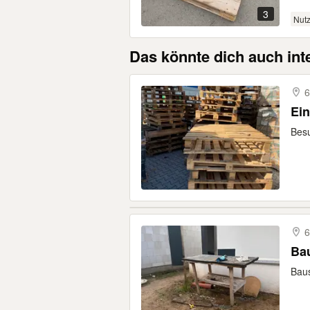
3
Nutz
Das könnte dich auch int
6
Ein
Bes
6
Bau
Baus