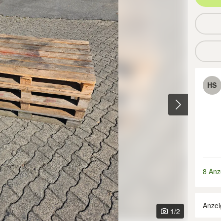
HS
8 Anz
Anzei
1
/2