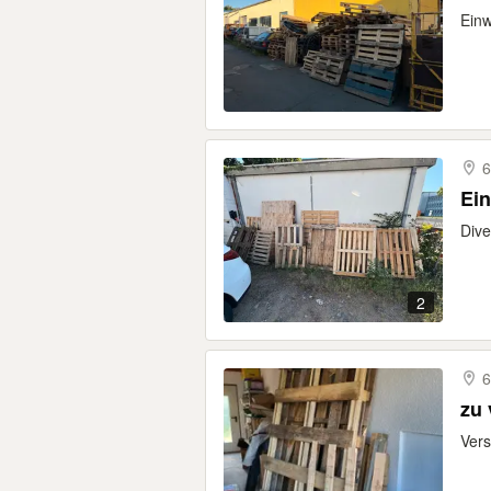
Einw
6
Ei
Dive
2
6
zu 
Vers