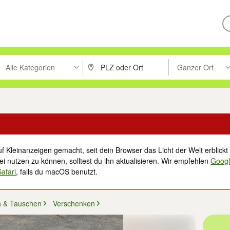
Alle Kategorien
Ganzer Ort
ken um zu suchen, oder Vorschläge mit den Pfeiltasten nach oben/unt
PLZ oder Ort eingeben. Eingabetaste drücke
Suche im Umkreis 
f Kleinanzeigen gemacht, seit dein Browser das Licht der Welt erblickt 
i nutzen zu können, solltest du ihn aktualisieren. Wir empfehlen
Goog
Safari
, falls du macOS benutzt.
n & Tauschen
Verschenken