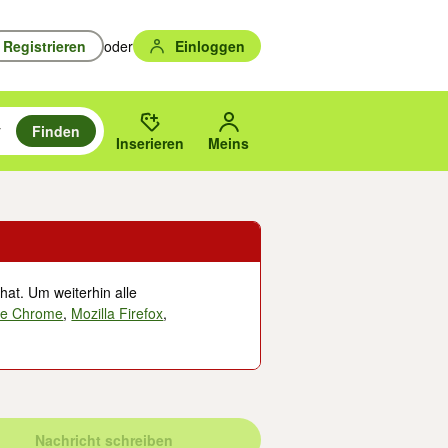
Registrieren
oder
Einloggen
Finden
en durchsuchen und mit Eingabetaste auswählen.
n um zu suchen, oder Vorschläge mit den Pfeiltasten nach oben/unten
des gewählten Orts oder PLZ.
Inserieren
Meins
hat. Um weiterhin alle
le Chrome
,
Mozilla Firefox
,
Nachricht schreiben