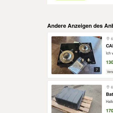
Andere Anzeigen des Anb
6
CA
Ich 
13
7
Ver
6
Ba
Hall
17