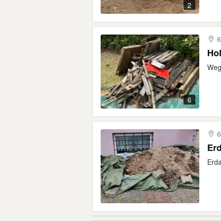
2
6
Hol
Weg
6
6
Er
Erda