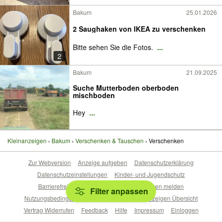
Bakum
25.01.2026
2 Saughaken von IKEA zu verschenken
Bitte sehen Sie die Fotos.
...
2
Bakum
21.09.2025
Suche Mutterboden oberboden
mischboden
Hey
...
Kleinanzeigen
Bakum
Verschenken & Tauschen
Verschenken
Zur Webversion
Anzeige aufgeben
Datenschutzerklärung
Datenschutzeinstellungen
Kinder- und Jugendschutz
Barrierefreiheitserklärung
Sicherheitslücken melden
Filter anpassen
Nutzungsbedingungen
Beliebte Suchen
Anzeigen Übersicht
Vertrag Widerrufen
Feedback
Hilfe
Impressum
Einloggen