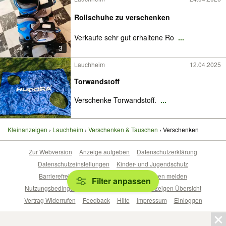
Rollschuhe zu verschenken
Verkaufe sehr gut erhaltene Ro
...
3
Lauchheim
12.04.2025
Torwandstoff
Verschenke Torwandstoff.
...
Kleinanzeigen
Lauchheim
Verschenken & Tauschen
Verschenken
Zur Webversion
Anzeige aufgeben
Datenschutzerklärung
Datenschutzeinstellungen
Kinder- und Jugendschutz
Barrierefreiheitserklärung
Sicherheitslücken melden
Filter anpassen
Nutzungsbedingungen
Beliebte Suchen
Anzeigen Übersicht
Vertrag Widerrufen
Feedback
Hilfe
Impressum
Einloggen