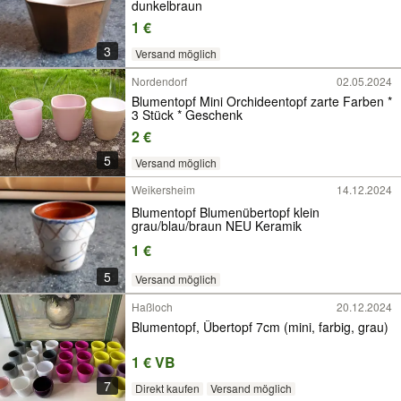
dunkelbraun
1 €
3
Versand möglich
Nordendorf
02.05.2024
Blumentopf Mini Orchideentopf zarte Farben *
3 Stück * Geschenk
2 €
5
Versand möglich
Weikersheim
14.12.2024
Blumentopf Blumenübertopf klein
grau/blau/braun NEU Keramik
1 €
5
Versand möglich
Haßloch
20.12.2024
Blumentopf, Übertopf 7cm (mini, farbig, grau)
1 € VB
7
Direkt kaufen
Versand möglich