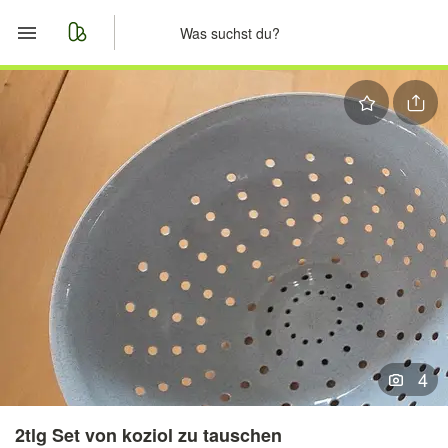
Start
Merkliste
Nachrichten
Anzeige aufgeben
4
2tlg Set von koziol zu tauschen