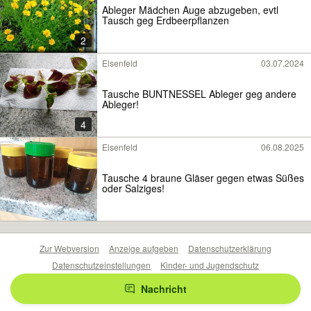
Ableger Mädchen Auge abzugeben, evtl
Tausch geg Erdbeerpflanzen
2
Elsenfeld
03.07.2024
Tausche BUNTNESSEL Ableger geg andere
Ableger!
4
Elsenfeld
06.08.2025
Tausche 4 braune Gläser gegen etwas Süßes
oder Salziges!
Zur Webversion
Anzeige aufgeben
Datenschutzerklärung
Datenschutzeinstellungen
Kinder- und Jugendschutz
Barrierefreiheitserklärung
Sicherheitslücken melden
Nachricht
Nutzungsbedingungen
Beliebte Suchen
Anzeigen Übersicht