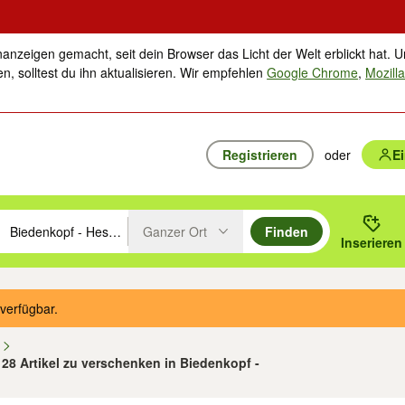
nanzeigen gemacht, seit dein Browser das Licht der Welt erblickt hat. U
n, solltest du ihn aktualisieren. Wir empfehlen
Google Chrome
,
Mozilla
Registrieren
oder
E
Ganzer Ort
Finden
hläge mit den Pfeiltasten nach oben/unten durchsuchen und mit Einga
 oder Ort eingeben. Eingabetaste drücken um zu suchen, oder Vorschl
Inserieren
Suche im Umkreis des gewählten Orts oder PLZ
verfügbar.
n
 28 Artikel zu verschenken in Biedenkopf -