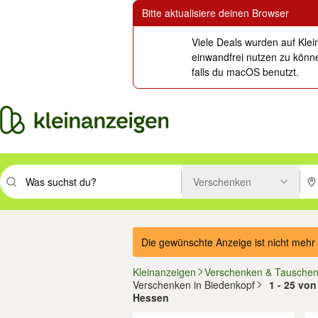
Bitte aktualisiere deinen Browser
Viele Deals wurden auf Klei
einwandfrei nutzen zu könne
falls du macOS benutzt.
Verschenken
Suchbegriff eingeben. Eingabetaste drücken um zu suchen, oder Vorsc
PLZ
Die gewünschte Anzeige ist nicht mehr 
Kleinanzeigen
Verschenken & Tausche
Verschenken in Biedenkopf
1 - 25 von
Hessen