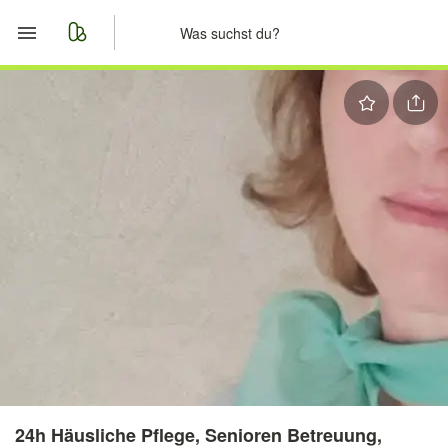
Start
Merkliste
Nachrichten
Anzeige aufgeben
24h Häusliche Pflege, Senioren Betreuung,