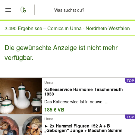
Start
2.490 Ergebnisse –
Comics in Unna - Nordrhein-Westfalen
Merkliste
Die gewünschte Anzeige ist nicht mehr
verfügbar.
Nachrichten
Anzeige aufgeben
Unna
Kaffeeservice Harmonie Tirschenreuth
1838
Das Kaffeeservice ist in neuwe
...
4
185 € VB
Unna
► 2x Hummel Figuren 152 A + B
„Geborgen“ Junge + Mädchen Schirm