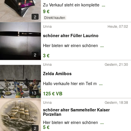
Zu Verkauf steht ein komplette
...
9 €
2
Direkt kaufen
Unna
Heute, 07:02
schöner alter Füller Laurino
Hier bieten wir einen schönen
...
2
3 €
Unna
Gestern, 21:30
Zelda Amiibos
Hallo verkaufe hier ein Teil m
...
13
125 € VB
Unna
Gestern, 18:38
schöner alter Sammelteller Kaiser
Porzellan
Hier bieten wir einen schönen
...
5 €
2