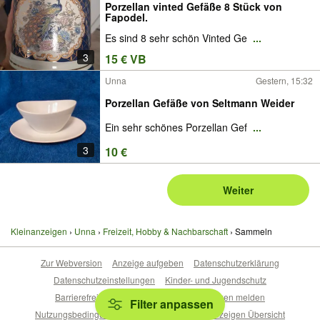
Porzellan vinted Gefäße 8 Stück von
Fapodel.
Es sind 8 sehr schön Vinted Ge
...
3
15 € VB
Unna
Gestern, 15:32
Porzellan Gefäße von Seltmann Weider
Ein sehr schönes Porzellan Gef
...
3
10 €
Weiter
Kleinanzeigen
Unna
Freizeit, Hobby & Nachbarschaft
Sammeln
Zur Webversion
Anzeige aufgeben
Datenschutzerklärung
Datenschutzeinstellungen
Kinder- und Jugendschutz
Barrierefreiheitserklärung
Sicherheitslücken melden
Filter anpassen
Nutzungsbedingungen
Beliebte Suchen
Anzeigen Übersicht