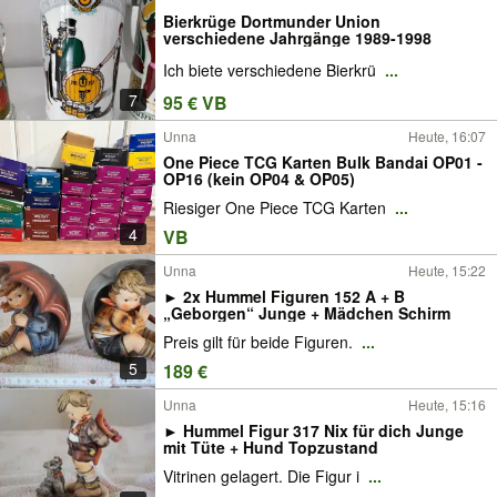
Bierkrüge Dortmunder Union
verschiedene Jahrgänge 1989-1998
Ich biete verschiedene Bierkrü
...
7
95 € VB
Unna
Heute, 16:07
One Piece TCG Karten Bulk Bandai OP01 -
OP16 (kein OP04 & OP05)
Riesiger One Piece TCG Karten
...
4
VB
Unna
Heute, 15:22
► 2x Hummel Figuren 152 A + B
„Geborgen“ Junge + Mädchen Schirm
Preis gilt für beide Figuren.
...
5
189 €
Unna
Heute, 15:16
► Hummel Figur 317 Nix für dich Junge
mit Tüte + Hund Topzustand
Vitrinen gelagert. Die Figur i
...