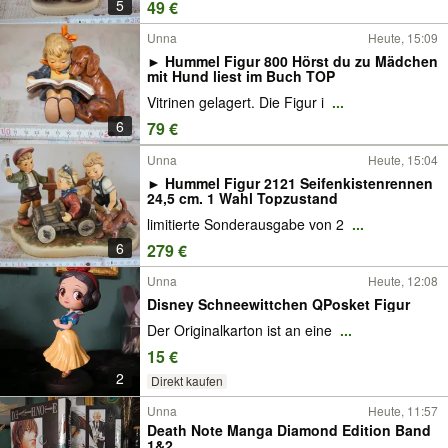
5
49 €
Unna
Heute, 15:09
► Hummel Figur 800 Hörst du zu Mädchen
mit Hund liest im Buch TOP
Vitrinen gelagert. Die Figur i
...
6
79 €
Unna
Heute, 15:04
► Hummel Figur 2121 Seifenkistenrennen
24,5 cm. 1 Wahl Topzustand
limitierte Sonderausgabe von 2
...
6
279 €
Unna
Heute, 12:08
Disney Schneewittchen QPosket Figur
Der Originalkarton ist an eine
...
15 €
2
Direkt kaufen
Unna
Heute, 11:57
Death Note Manga Diamond Edition Band
1&2