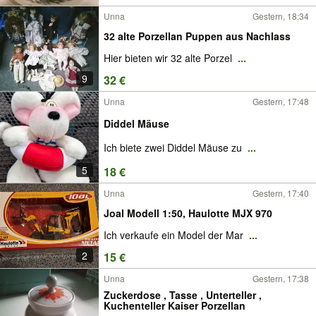
Unna
Gestern, 18:34
32 alte Porzellan Puppen aus Nachlass
Hier bieten wir 32 alte Porzel
...
9
32 €
Unna
Gestern, 17:48
Diddel Mäuse
Ich biete zwei Diddel Mäuse zu
...
5
18 €
Unna
Gestern, 17:40
Joal Modell 1:50, Haulotte MJX 970
Ich verkaufe ein Model der Mar
...
2
15 €
Unna
Gestern, 17:38
Zuckerdose , Tasse , Unterteller ,
Kuchenteller Kaiser Porzellan