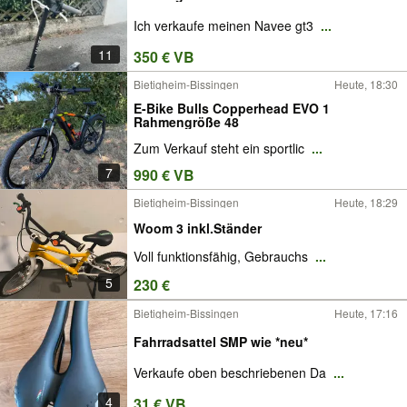
Ich verkaufe meinen Navee gt3
...
11
350 € VB
Bietigheim-Bissingen
Heute, 18:30
E-Bike Bulls Copperhead EVO 1
Rahmengröße 48
Zum Verkauf steht ein sportlic
...
7
990 € VB
Bietigheim-Bissingen
Heute, 18:29
Woom 3 inkl.Ständer
Voll funktionsfähig, Gebrauchs
...
5
230 €
Bietigheim-Bissingen
Heute, 17:16
Fahrradsattel SMP wie *neu*
Verkaufe oben beschriebenen Da
...
4
31 € VB