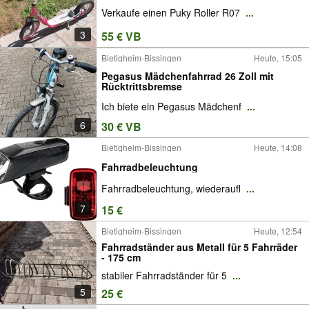
Verkaufe einen Puky Roller R07
...
3
55 € VB
Bietigheim-Bissingen
Heute, 15:05
Pegasus Mädchenfahrrad 26 Zoll mit
Rücktrittsbremse
Ich biete ein Pegasus Mädchenf
...
6
30 € VB
Bietigheim-Bissingen
Heute, 14:08
Fahrradbeleuchtung
Fahrradbeleuchtung, wiederaufl
...
7
15 €
Bietigheim-Bissingen
Heute, 12:54
Fahrradständer aus Metall für 5 Fahrräder
- 175 cm
stabiler Fahrradständer für 5
...
5
25 €