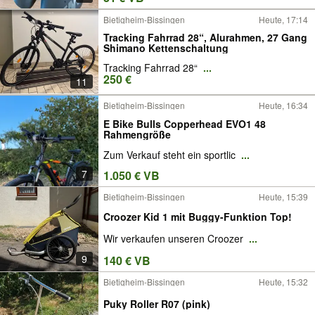
Bietigheim-Bissingen
Heute, 17:14
Tracking Fahrrad 28“, Alurahmen, 27 Gang
Shimano Kettenschaltung
Tracking Fahrrad 28“
...
250 €
11
Bietigheim-Bissingen
Heute, 16:34
E Bike Bulls Copperhead EVO1 48
Rahmengröße
Zum Verkauf steht ein sportlic
...
7
1.050 € VB
Bietigheim-Bissingen
Heute, 15:39
Croozer Kid 1 mit Buggy-Funktion Top!
Wir verkaufen unseren Croozer
...
9
140 € VB
Bietigheim-Bissingen
Heute, 15:32
Puky Roller R07 (pink)