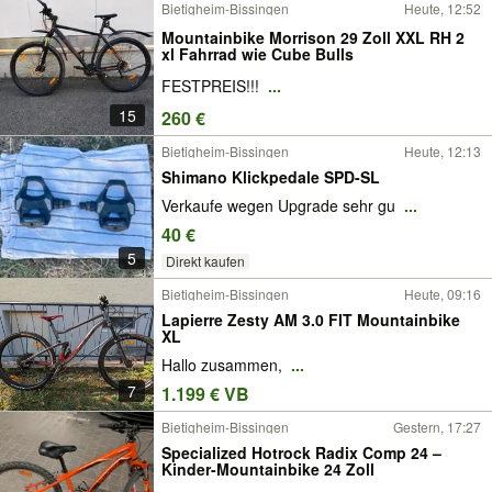
Bietigheim-Bissingen
Heute, 12:52
Mountainbike Morrison 29 Zoll XXL RH 2
xl Fahrrad wie Cube Bulls
FESTPREIS!!!
...
15
260 €
Bietigheim-Bissingen
Heute, 12:13
Shimano Klickpedale SPD-SL
Verkaufe wegen Upgrade sehr gu
...
40 €
5
Direkt kaufen
Bietigheim-Bissingen
Heute, 09:16
Lapierre Zesty AM 3.0 FIT Mountainbike
XL
Hallo zusammen,
...
7
1.199 € VB
Bietigheim-Bissingen
Gestern, 17:27
Specialized Hotrock Radix Comp 24 –
Kinder-Mountainbike 24 Zoll