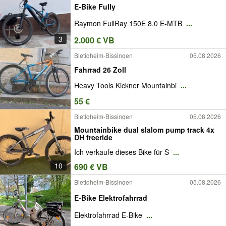
E-Bike Fully
Raymon FullRay 150E 8.0 E-MTB
...
3
2.000 € VB
Bietigheim-Bissingen
05.08.2026
Fahrrad 26 Zoll
Heavy Tools Kickner Mountainbi
...
55 €
Bietigheim-Bissingen
05.08.2026
Mountainbike dual slalom pump track 4x
DH freeride
Ich verkaufe dieses Bike für S
...
10
690 € VB
Bietigheim-Bissingen
05.08.2026
E-Bike Elektrofahrrad
Elektrofahrrad E-Bike
...