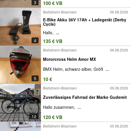
3
100 € VB
Bietigheim-Bissingen
06.08.2026
E-Bike Akku 36V 17Ah + Ladegerät (Derby
Cycle)
Hallo,
...
4
135 € VB
Bietigheim-Bissingen
06.08.2026
Motorcross Helm Amor MX
BMX Helm, schwarz-silber, Größ
...
5
10 €
Bietigheim-Bissingen
06.08.2026
Zuverlässiges Fahrrad der Marke Gudereit
Hallo zusammen,
...
12
120 € VB
Bietigheim-Bissingen
05.08.2026