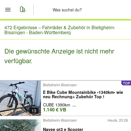
Start
472 Ergebnisse –
Fahrräder & Zubehör in Bietigheim-
Bissingen - Baden-Württemberg
Merkliste
Die gewünschte Anzeige ist nicht mehr
Nachrichten
verfügbar.
Anzeige aufgeben
Bietigheim-Bissingen
E Bike Cube Mountainbike •1340km• wie
neu Rechnung+ Zubehör Top !
CUBE 1390km
...
1.140 € VB
13
Bietigheim-Bissingen
Heute, 20:26
Navee gt3 e Scooter