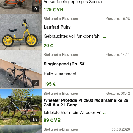
Verkaufe ein gepflegtes Specia
...
9
129 € VB
Bietigheim-Bissingen
Gestern, 16:28
Laufrad Puky
Gebrauchtes voll funktionsfähi
...
20 €
Bietigheim-Bissingen
Gestern, 14:11
Singlespeed (Rh. 53)
Hallo zusammen!
...
2
195 €
Bietigheim-Bissingen
Gestern, 08:42
Wheeler ProRide PF2900 Mountainbike 26
Zoll Alu 21-Gang
Ich biete hier mein Wheeler Pr
...
15
99 € VB
Bietigheim-Bissingen
06.08.2026