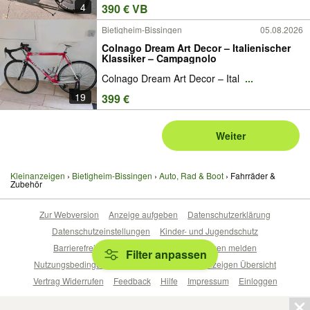
4
390 € VB
Bietigheim-Bissingen
05.08.2026
Colnago Dream Art Decor – Italienischer
Klassiker – Campagnolo
Colnago Dream Art Decor – Ital
...
19
399 €
Weiter
Kleinanzeigen
Bietigheim-Bissingen
Auto, Rad & Boot
Fahrräder &
Zubehör
Zur Webversion
Anzeige aufgeben
Datenschutzerklärung
Datenschutzeinstellungen
Kinder- und Jugendschutz
Barrierefreiheitserklärung
Sicherheitslücken melden
Filter anpassen
Nutzungsbedingungen
Beliebte Suchen
Anzeigen Übersicht
Vertrag Widerrufen
Feedback
Hilfe
Impressum
Einloggen