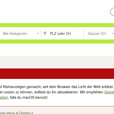
Alle Kategorien
Ganzer Ort
ken um zu suchen, oder Vorschläge mit den Pfeiltasten nach oben/unt
PLZ oder Ort eingeben. Eingabetaste drücke
Suche im Umkreis 
tronik
Familie, Kind & Baby
Haustiere
Freizeit, Hobby & Nachbarschaft
f Kleinanzeigen gemacht, seit dein Browser das Licht der Welt erblickt 
i nutzen zu können, solltest du ihn aktualisieren. Wir empfehlen
Goog
Safari
, falls du macOS benutzt.
eres Haus & Garten