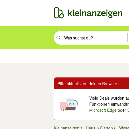
Suchbegriff eingeben. Eingabetaste drüc
Immobilien
Mode & Beauty
Auto, Rad & Boot
Haus & Garten
Jobs
Elek
Bitte aktualisiere deinen Browser
Viele Deals wurden au
Funktionen einwandfre
Microsoft Edge
oder
Kleinanzeigen
Haus & Garten
Weit