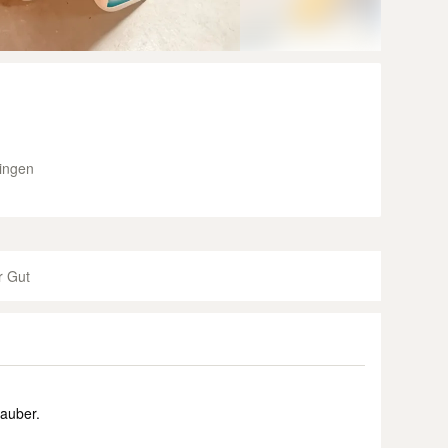
ingen
r Gut
auber.