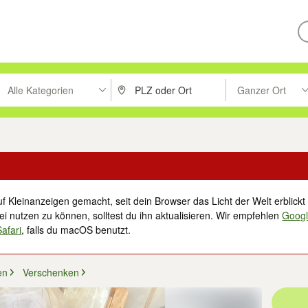
Alle Kategorien
Ganzer Ort
ken um zu suchen, oder Vorschläge mit den Pfeiltasten nach oben/unt
PLZ oder Ort eingeben. Eingabetaste drücke
Suche im Umkreis 
f Kleinanzeigen gemacht, seit dein Browser das Licht der Welt erblickt 
i nutzen zu können, solltest du ihn aktualisieren. Wir empfehlen
Goog
Safari
, falls du macOS benutzt.
en
Verschenken