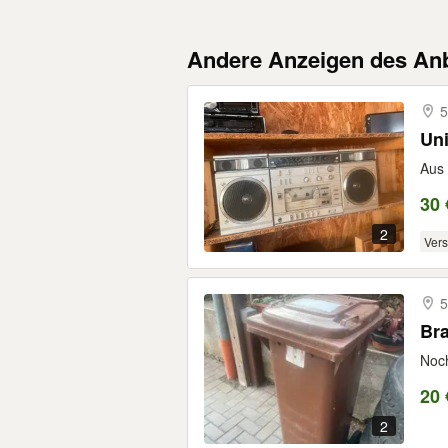
Andere Anzeigen des Anb
5
Un
Aus 
30 
2
Ver
5
Br
Noch
20 
2