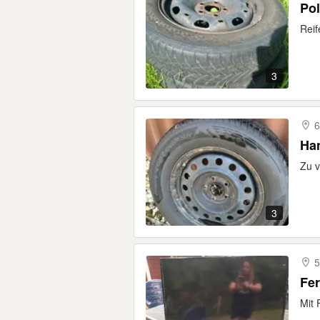
Pol
Reif
3
6
Han
Zu v
3
5
Mit 