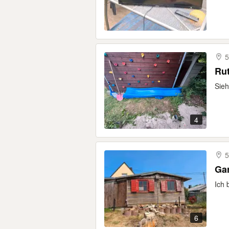
5
Rut
Sieh
4
5
Gar
Ich 
6