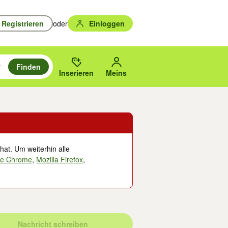
Registrieren
oder
Einloggen
Finden
en durchsuchen und mit Eingabetaste auswählen.
n um zu suchen, oder Vorschläge mit den Pfeiltasten nach oben/unten
des gewählten Orts oder PLZ.
Inserieren
Meins
hat. Um weiterhin alle
le Chrome
,
Mozilla Firefox
,
Nachricht schreiben