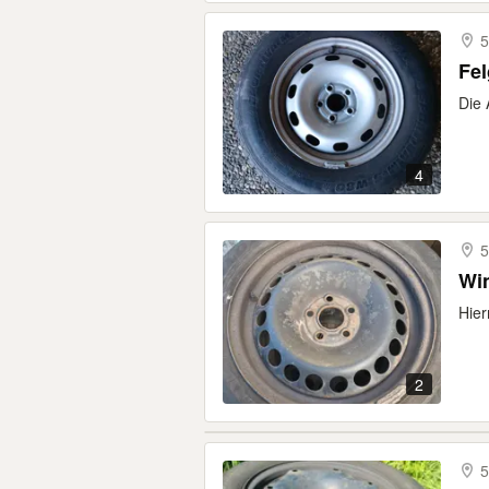
5
Fe
Die 
4
5
Win
Hier
2
5