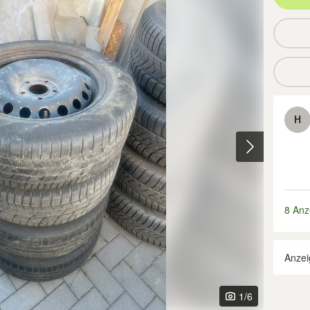
H
8 Anz
Anzei
1
/6