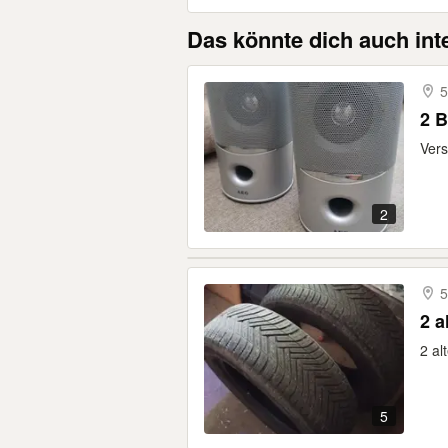
Das könnte dich auch int
5
2 
Vers
2
5
2 a
2 al
5