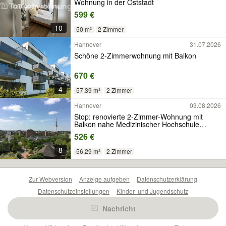
Wohnung in der Oststadt
599 €
10
50 m²
2 Zimmer
Hannover
31.07.2026
Schöne 2-Zimmerwohnung mit Balkon
670 €
4
57,39 m²
2 Zimmer
Hannover
03.08.2026
Stop: renovierte 2-Zimmer-Wohnung mit
Balkon nahe Medizinischer Hochschule
Hannover
526 €
8
56,29 m²
2 Zimmer
Zur Webversion
Anzeige aufgeben
Datenschutzerklärung
Datenschutzeinstellungen
Kinder- und Jugendschutz
Barrierefreiheitserklärung
Sicherheitslücken melden
Nachricht
Nutzungsbedingungen
Beliebte Suchen
Anzeigen Übersicht