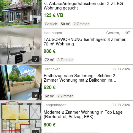
kl. Anbau/Anliegerhäuschen oder 2-Zi. EG-
Wohnung gesucht
123 € VB
Gesuch
50 m²
2 Zimmer
Isernhagen
Gestern, 11:07
TAUSCHWOHNUNG Isernhagen: 3 Zimmer,
72 m² Wohnung
988 €
9
72 m²
3 Zimmer
Hannover
05.08.2026
Erstbezug nach Sanierung - Schöne 2
Zimmer Wohnung mit 2 Balkonen im
beliebten Heideviertel!
620 €
9
62 m²
2 Zimmer
Langenhagen
03.08.2026
Moderne 2 Zimmer Wohnung in Top Lage
(Barrierefrei, Aufzug, EBK)
800 €
9