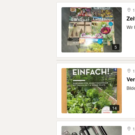
1
Zei
Wir 
5
1
Ve
Bild
14
1