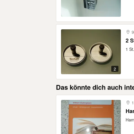
9
2 
1 St
2
Das könnte dich auch int
1
Ham
Haml