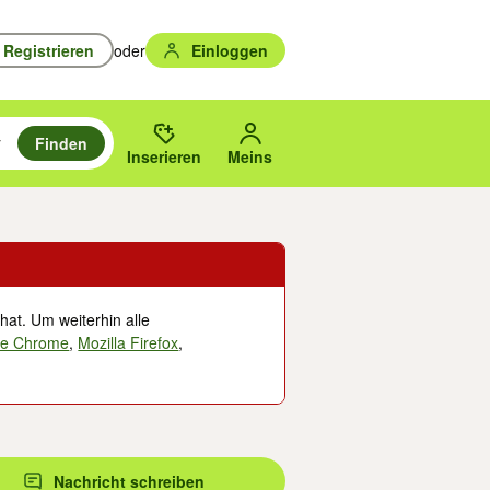
Registrieren
oder
Einloggen
Finden
en durchsuchen und mit Eingabetaste auswählen.
n um zu suchen, oder Vorschläge mit den Pfeiltasten nach oben/unten
des gewählten Orts oder PLZ.
Inserieren
Meins
hat. Um weiterhin alle
le Chrome
,
Mozilla Firefox
,
Nachricht schreiben