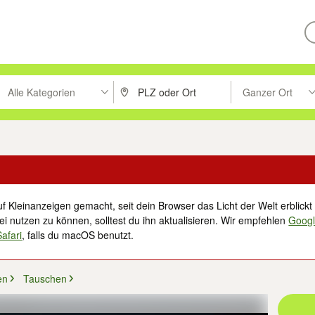
Alle Kategorien
Ganzer Ort
ken um zu suchen, oder Vorschläge mit den Pfeiltasten nach oben/unt
PLZ oder Ort eingeben. Eingabetaste drücke
Suche im Umkreis 
f Kleinanzeigen gemacht, seit dein Browser das Licht der Welt erblickt 
i nutzen zu können, solltest du ihn aktualisieren. Wir empfehlen
Goog
Safari
, falls du macOS benutzt.
en
Tauschen