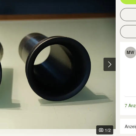
MW
7 Anz
Anzei
1
/2