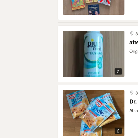
8
aft
Orig
2
8
Dr.
Abla
2