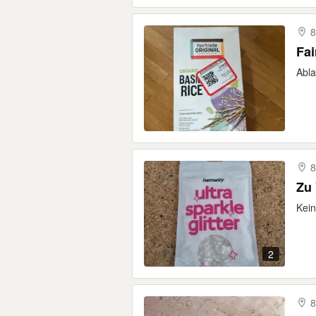
8
Fai
Abla
8
Zu 
Kein
2
8