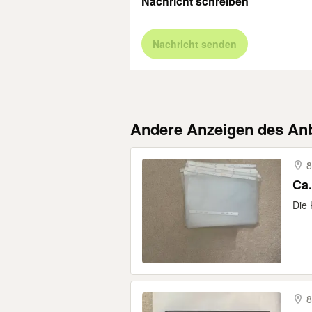
Nachricht schreiben
Nachricht senden
Andere Anzeigen des Anb
8
Ca.
Die 
8