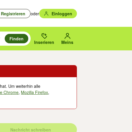
Registrieren
oder
Einloggen
Finden
en durchsuchen und mit Eingabetaste auswählen.
n um zu suchen, oder Vorschläge mit den Pfeiltasten nach oben/unten
des gewählten Orts oder PLZ.
Inserieren
Meins
hat. Um weiterhin alle
le Chrome
,
Mozilla Firefox
,
Nachricht schreiben