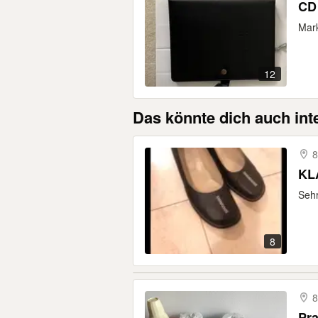
CD 
Mark
12
Das könnte dich auch int
8
KL
Sehr
8
8
Pra