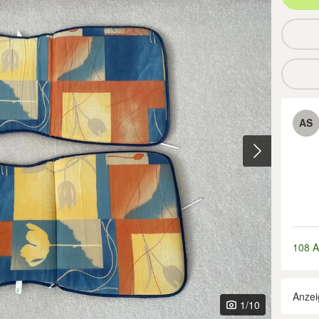
AS
108 A
Anzei
1
/10