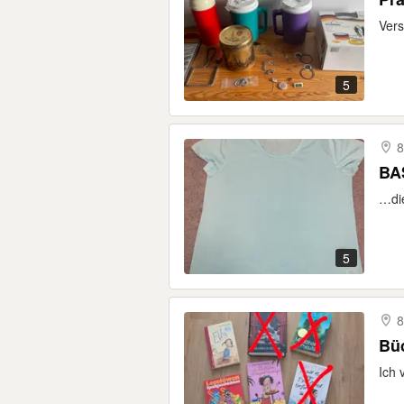
Vers
5
8
BAS
…die
5
8
Bü
Ich 