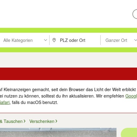
Alle Kategorien
Ganzer Ort
ken um zu suchen, oder Vorschläge mit den Pfeiltasten nach oben/unt
PLZ oder Ort eingeben. Eingabetaste drücke
Suche im Umkreis 
f Kleinanzeigen gemacht, seit dein Browser das Licht der Welt erblickt 
i nutzen zu können, solltest du ihn aktualisieren. Wir empfehlen
Goog
Safari
, falls du macOS benutzt.
 & Tauschen
Verschenken