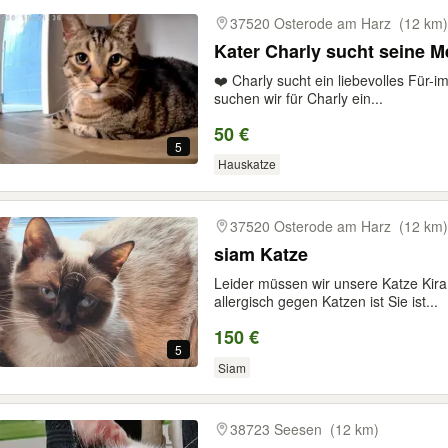
37520 Osterode am Harz
(12 km)
Kater Charly sucht seine 
❤️ Charly sucht ein liebevolles Fü
suchen wir für Charly ein...
50 €
5
Hauskatze
37520 Osterode am Harz
(12 km)
siam Katze
Leider müssen wir unsere Katze Kir
allergisch gegen Katzen ist Sie ist...
150 €
5
Siam
38723 Seesen
(12 km)