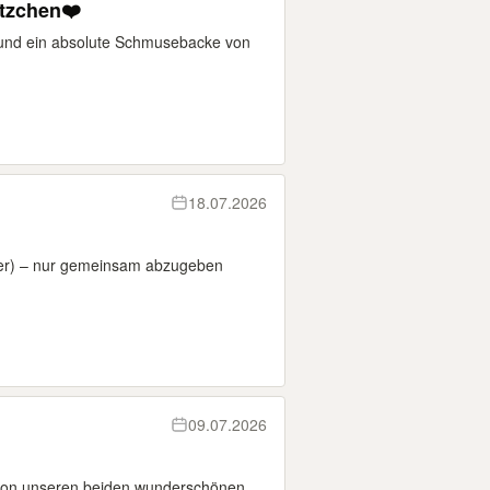
tzchen❤️
o und ein absolute Schmusebacke von
18.07.2026
ter) – nur gemeinsam abzugeben
09.07.2026
von unseren beiden wunderschönen