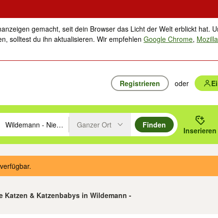
nanzeigen gemacht, seit dein Browser das Licht der Welt erblickt hat. U
n, solltest du ihn aktualisieren. Wir empfehlen
Google Chrome
,
Mozilla
Registrieren
oder
E
Ganzer Ort
Finden
hläge mit den Pfeiltasten nach oben/unten durchsuchen und mit Einga
 oder Ort eingeben. Eingabetaste drücken um zu suchen, oder Vorschl
Inserieren
Suche im Umkreis des gewählten Orts oder PLZ
verfügbar.
e Katzen & Katzenbabys in Wildemann -