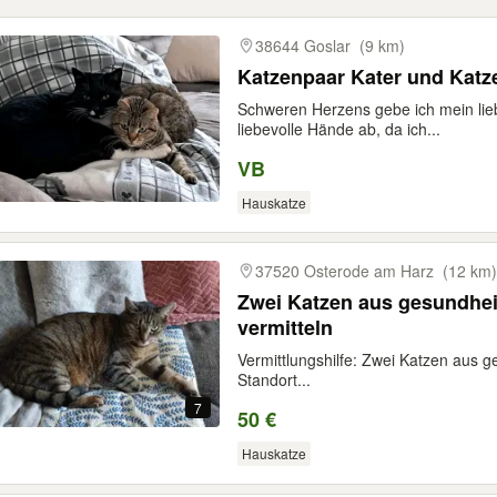
gebnisse
38644 Goslar
(9 km)
Katzenpaar Kater und Katz
Schweren Herzens gebe ich mein lie
liebevolle Hände ab, da ich...
VB
Hauskatze
37520 Osterode am Harz
(12 km)
Zwei Katzen aus gesundhei
vermitteln
Vermittlungshilfe: Zwei Katzen aus g
Standort...
7
50 €
Hauskatze