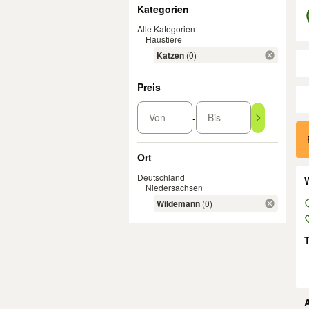
Filter
Kategorien
Alle Kategorien
Haustiere
Katzen
(0)
Preis
Von
Bis
-
Er
Ort
Deutschland
W
Niedersachsen
Wildemann
(0)