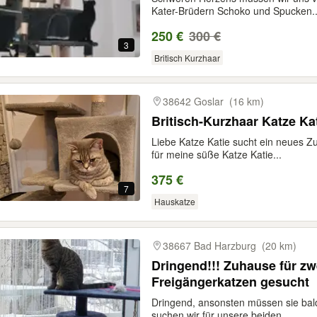
Kater-Brüdern Schoko und Spucken..
250 €
300 €
3
Britisch Kurzhaar
38642 Goslar
(16 km)
Britisch-Kurzhaar Katze Ka
Liebe Katze Katie sucht ein neues 
für meine süße Katze Katie...
375 €
7
Hauskatze
38667 Bad Harzburg
(20 km)
Dringend!!! Zuhause für z
Freigängerkatzen gesucht
Dringend, ansonsten müssen sie bal
suchen wir für unsere beiden...