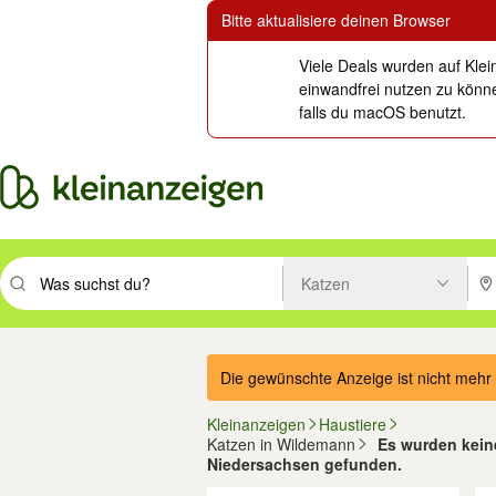
Bitte aktualisiere deinen Browser
Viele Deals wurden auf Klei
einwandfrei nutzen zu könne
falls du macOS benutzt.
Katzen
Suchbegriff eingeben. Eingabetaste drücken um zu suchen, oder Vorsc
PLZ
Die gewünschte Anzeige ist nicht mehr 
Kleinanzeigen
Haustiere
Katzen in Wildemann
Es wurden kein
Niedersachsen gefunden.