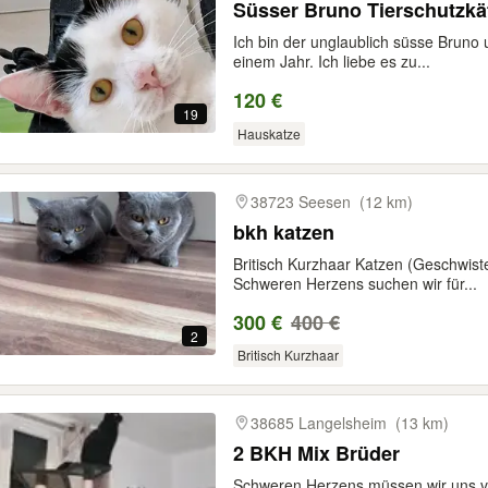
Süsser Bruno Tierschutzkä
Ich bin der unglaublich süsse Brun
einem Jahr. Ich liebe es zu...
120 €
19
Hauskatze
38723 Seesen
(12 km)
bkh katzen
Britisch Kurzhaar Katzen (Geschwis
Schweren Herzens suchen wir für...
300 €
400 €
2
Britisch Kurzhaar
38685 Langelsheim
(13 km)
2 BKH Mix Brüder
Schweren Herzens müssen wir uns 